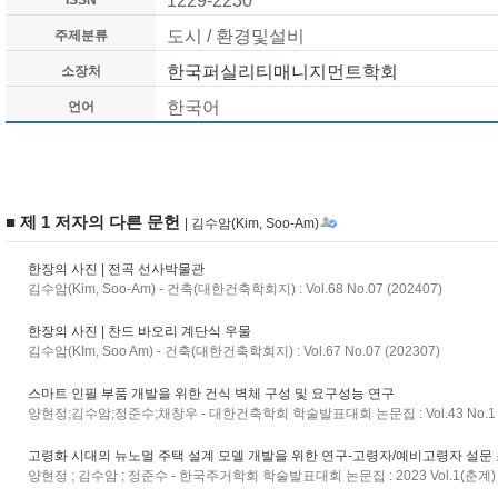
1229-2230
ISSN
도시 / 환경및설비
주제분류
한국퍼실리티매니지먼트학회
소장처
한국어
언어
■ 제 1 저자의 다른 문헌
| 김수암(Kim, Soo-Am)
한장의 사진 | 전곡 선사박물관
김수암(Kim, Soo-Am) - 건축(대한건축학회지) : Vol.68 No.07 (202407)
한장의 사진 | 찬드 바오리 계단식 우물
김수암(KIm, Soo Am) - 건축(대한건축학회지) : Vol.67 No.07 (202307)
스마트 인필 부품 개발을 위한 건식 벽체 구성 및 요구성능 연구
양현정;김수암;정준수;채창우 - 대한건축학회 학술발표대회 논문집 : Vol.43 No.1 (
고령화 시대의 뉴노멀 주택 설계 모델 개발을 위한 연구-고령자/예비고령자 설문
양현정 ; 김수암 ; 정준수 - 한국주거학회 학술발표대회 논문집 : 2023 Vol.1(춘계) (