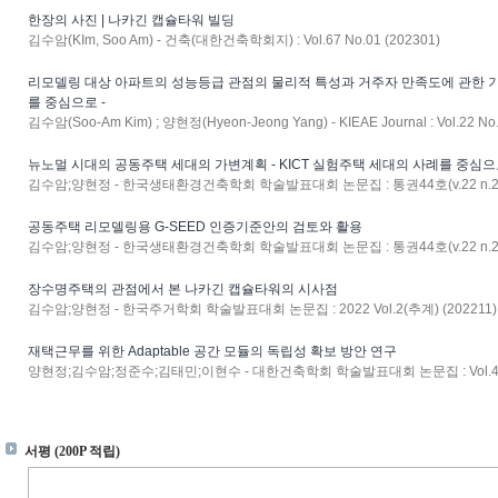
한장의 사진 | 나카긴 캡슐타워 빌딩
김수암(KIm, Soo Am) - 건축(대한건축학회지) : Vol.67 No.01 (202301)
리모델링 대상 아파트의 성능등급 관점의 물리적 특성과 거주자 만족도에 관한 기초
를 중심으로 -
김수암(Soo-Am Kim) ; 양현정(Hyeon-Jeong Yang) - KIEAE Journal : Vol.22 N
뉴노멀 시대의 공동주택 세대의 가변계획 - KICT 실험주택 세대의 사례를 중심으로
김수암;양현정 - 한국생태환경건축학회 학술발표대회 논문집 : 통권44호(v.22 n.2) (
공동주택 리모델링용 G-SEED 인증기준안의 검토와 활용
김수암;양현정 - 한국생태환경건축학회 학술발표대회 논문집 : 통권44호(v.22 n.2) (
장수명주택의 관점에서 본 나카긴 캡슐타워의 시사점
김수암;양현정 - 한국주거학회 학술발표대회 논문집 : 2022 Vol.2(추계) (202211)
재택근무를 위한 Adaptable 공간 모듈의 독립성 확보 방안 연구
양현정;김수암;정준수;김태민;이현수 - 대한건축학회 학술발표대회 논문집 : Vol.42 No