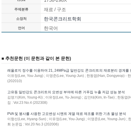
1738-298X
ISSN
재료 / 구조
주제분류
한국콘크리트학회
소장처
한국어
언어
■ 추천문헌 (이 문헌과 같이 본 문헌)
레올로지 정수를 이용하여 21, 24MPa급 일반강도 콘크리트의 재료분리 경계를
이유정(Lee, You-Jung) ; 이영준(Lee, Young-Jun) ; 한동엽(Han, Dongyeop)
(202010)
고유동 일반강도 콘크리트의 요변성 부여에 따른 거푸집 누출 저감 성능 분석
김영기(Kim, Young-Ki) ; 이유정(Lee, Yu-Jeong) ; 김인태(Kim, In-Tae) ; 
집 : Vol.23 No.4 (202308)
PVA 및 붕사를 사용한 고요변성 시멘트 계열 재료 제조를 위한 기초 물성 분석
이향선(Lee, Hyang-Sun) ; 이유정(Lee, You-Jung) ; 이영준(Lee, Young-Jun
회 논문집 : Vol.20 No.3 (202006)