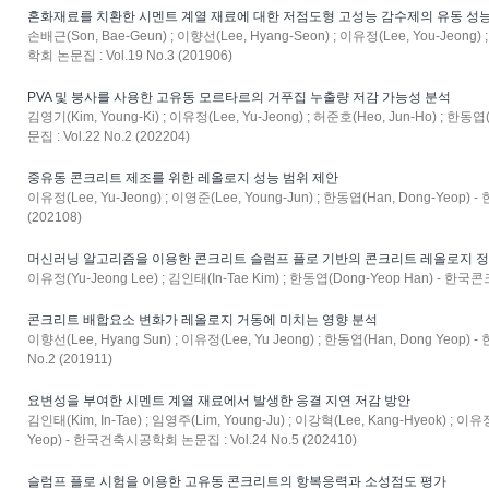
혼화재료를 치환한 시멘트 계열 재료에 대한 저점도형 고성능 감수제의 유동 성
손배근(Son, Bae-Geun) ; 이향선(Lee, Hyang-Seon) ; 이유정(Lee, You-Jeon
학회 논문집 : Vol.19 No.3 (201906)
PVA 및 붕사를 사용한 고유동 모르타르의 거푸집 누출량 저감 가능성 분석
김영기(Kim, Young-Ki) ; 이유정(Lee, Yu-Jeong) ; 허준호(Heo, Jun-Ho) ; 
문집 : Vol.22 No.2 (202204)
중유동 콘크리트 제조를 위한 레올로지 성능 범위 제안
이유정(Lee, Yu-Jeong) ; 이영준(Lee, Young-Jun) ; 한동엽(Han, Dong-Yeop
(202108)
머신러닝 알고리즘을 이용한 콘크리트 슬럼프 플로 기반의 콘크리트 레올로지 정
이유정(Yu-Jeong Lee) ; 김인태(In-Tae Kim) ; 한동엽(Dong-Yeop Han) - 한국
콘크리트 배합요소 변화가 레올로지 거동에 미치는 영향 분석
이향선(Lee, Hyang Sun) ; 이유정(Lee, Yu Jeong) ; 한동엽(Han, Dong Ye
No.2 (201911)
요변성을 부여한 시멘트 계열 재료에서 발생한 응결 지연 저감 방안
김인태(Kim, In-Tae) ; 임영주(Lim, Young-Ju) ; 이강혁(Lee, Kang-Hyeok) ; 이유정
Yeop) - 한국건축시공학회 논문집 : Vol.24 No.5 (202410)
슬럼프 플로 시험을 이용한 고유동 콘크리트의 항복응력과 소성점도 평가