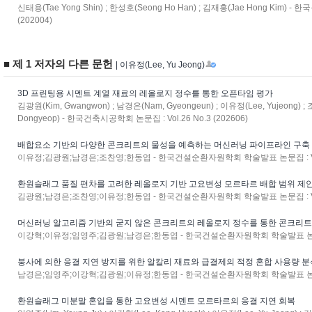
신태용(Tae Yong Shin) ; 한성호(Seong Ho Han) ; 김재홍(Jae Hong Kim) -
(202004)
■ 제 1 저자의 다른 문헌
| 이유정(Lee, Yu Jeong)
3D 프린팅용 시멘트 계열 재료의 레올로지 정수를 통한 오픈타임 평가
김광원(Kim, Gwangwon) ; 남경은(Nam, Gyeongeun) ; 이유정(Lee, Yujeong) ;
Dongyeop) - 한국건축시공학회 논문집 : Vol.26 No.3 (202606)
배합요소 기반의 다양한 콘크리트의 물성을 예측하는 머신러닝 파이프라인 구축
이유정;김광원;남경은;조찬영;한동엽 - 한국건설순환자원학회 학술발표 논문집 : Vol.26
환원슬래그 품질 편차를 고려한 레올로지 기반 고요변성 모르타르 배합 범위 제
김광원;남경은;조찬영;이유정;한동엽 - 한국건설순환자원학회 학술발표 논문집 : Vol.26
머신러닝 알고리즘 기반의 굳지 않은 콘크리트의 레올로지 정수를 통한 콘크리트
이강혁;이유정;임영주;김광원;남경은;한동엽 - 한국건설순환자원학회 학술발표 논문집 : Vo
붕사에 의한 응결 지연 방지를 위한 알칼리 재료와 급결제의 적정 혼합 사용량 분
남경은;임영주;이강혁;김광원;이유정;한동엽 - 한국건설순환자원학회 학술발표 논문집 : Vo
환원슬래그 미분말 혼입을 통한 고요변성 시멘트 모르타르의 응결 지연 회복