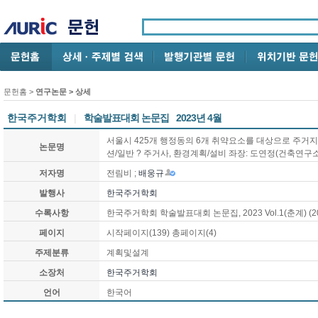
문헌홈
>
연구논문
> 상세
한국주거학회
|
학술발표대회 논문집
2023년 4월
서울시 425개 행정동의 6개 취약요소를 대상으로 주거지취
논문명
션/일반 ? 주거사, 환경계획/설비 좌장: 도연정(건축연구
저자명
전림비 ;
배웅규
발행사
한국주거학회
수록사항
한국주거학회 학술발표대회 논문집, 2023 Vol.1(춘계) (20
페이지
시작페이지(139) 총페이지(4)
주제분류
계획및설계
소장처
한국주거학회
언어
한국어