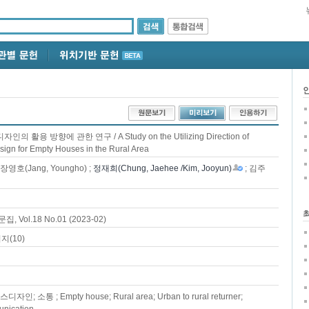
활용 방향에 관한 연구 / A Study on the Utilizing Direction of
ign for Empty Houses in the Rural Area
 장영호(Jang, Youngho) ;
정재희(Chung, Jaehee /Kim, Jooyun)
; 김주
ol.18 No.01 (2023-02)
지(10)
; 소통 ; Empty house; Rural area; Urban to rural returner;