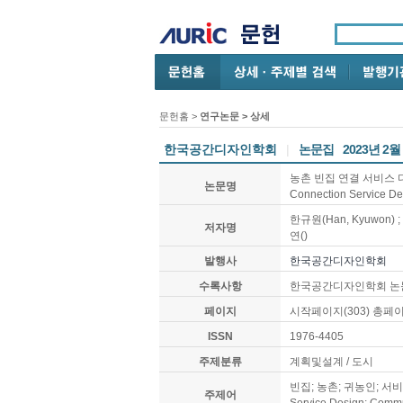
문헌홈
>
연구논문
> 상세
한국공간디자인학회
|
논문집
2023년 2월
농촌 빈집 연결 서비스 디자인의 
논문명
Connection Service Des
한규원(Han, Kyuwon) ;
저자명
연()
발행사
한국공간디자인학회
수록사항
한국공간디자인학회 논문집, V
페이지
시작페이지(303) 총페이
ISSN
1976-4405
주제분류
계획및설계 / 도시
빈집; 농촌; 귀농인; 서비스디자인
주제어