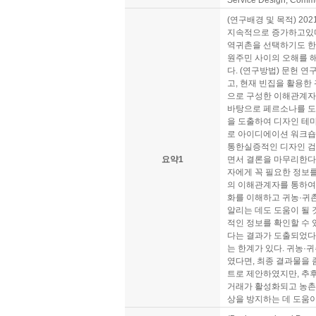
Service Design; Comm
(연구배경 및 목적) 20
지속적으로 증가하고있다.
역귀촌을 선택하기도 한
원주민 사이의 오해를 
다. (연구방법) 문헌 연
고, 현재 빈집을 활용한
으로 구성한 이해관계자(
바탕으로 페르소나를 도
을 도출하여 디자인 테마
로 아이디에이션 워크숍(i
통한실증적인 디자인 검
요약1
면서 결론을 마무리한다.
자에게 꼭 필요한 정보
의 이해관계자를 통하여
화를 이해하고 귀농·귀
알리는 데도 도움이 될 
적인 정보를 확인할 수 
다는 결과가 도출되었다.
는 한계가 있다. 귀농
였다면, 최종 결과물을 
트로 제안하였지만, 추
거래가 활성화되고 농촌
상을 방지하는 데 도움이