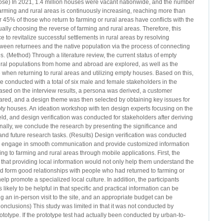
e) In 2021, 1.4 million houses were vacant nationwide, and the number
farming and rural areas is continuously increasing, reaching more than
45% of those who return to farming or rural areas have conflicts with the
ually choosing the reverse of farming and rural areas. Therefore, this
e to revitalize successful settlements in rural areas by resolving
een returnees and the native population via the process of connecting
. (Method) Through a literature review, the current status of empty
ural populations from home and abroad are explored, as well as the
when returning to rural areas and utilizing empty houses. Based on this,
e conducted with a total of six male and female stakeholders in the
sed on the interview results, a persona was derived, a customer
ared, and a design theme was then selected by obtaining key issues for
pty houses. An ideation workshop with ten design experts focusing on the
d, and design verification was conducted for stakeholders after deriving
nally, we conclude the research by presenting the significance and
y and future research tasks. (Results) Design verification was conducted
to engage in smooth communication and provide customized information
ing to farming and rural areas through mobile applications. First, the
that providing local information would not only help them understand the
and form good relationships with people who had returned to farming or
help promote a specialized local culture. In addition, the participants
s likely to be helpful in that specific and practical information can be
ng an in-person visit to the site, and an appropriate budget can be
nclusions) This study was limited in that it was not conducted by
totype. If the prototype test had actually been conducted by urban-to-