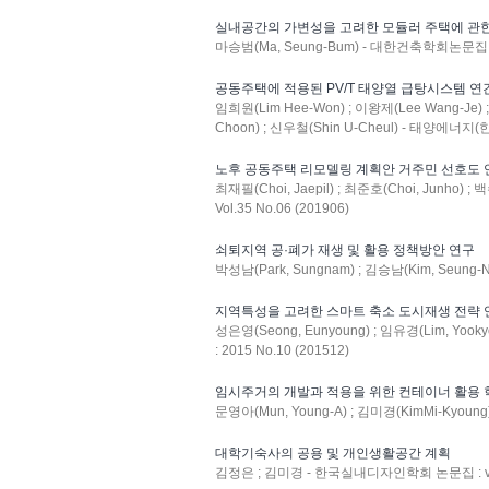
실내공간의 가변성을 고려한 모듈러 주택에 관
마승범(Ma, Seung-Bum) - 대한건축학회논문집 : Vo
공동주택에 적용된 PV/T 태양열 급탕시스템 연
임희원(Lim Hee-Won) ; 이왕제(Lee Wang-Je) 
Choon) ; 신우철(Shin U-Cheul) - 태양에너지
노후 공동주택 리모델링 계획안 거주민 선호도 
최재필(Choi, Jaepil) ; 최준호(Choi, Junho) 
Vol.35 No.06 (201906)
쇠퇴지역 공·폐가 재생 및 활용 정책방안 연구
박성남(Park, Sungnam) ; 김승남(Kim, Seung-N
지역특성을 고려한 스마트 축소 도시재생 전략 
성은영(Seong, Eunyoung) ; 임유경(Lim, Yook
: 2015 No.10 (201512)
임시주거의 개발과 적용을 위한 컨테이너 활용
문영아(Mun, Young-A) ; 김미경(KimMi-Kyoun
대학기숙사의 공용 및 개인생활공간 계획
김정은 ; 김미경 - 한국실내디자인학회 논문집 : v.22 