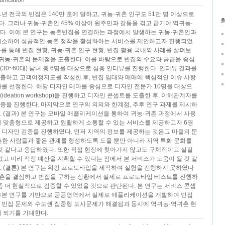
unication
21년 전국의 빈집은 140만 호에 달하고, 귀농·귀촌 인구도 51만 명 이상으로
 그러나 귀농·귀촌인 45% 이상이 원주민과 갈등을 겪고 급기야 역귀농·
다. 이에 본 연구는 농촌빈집을 연결하는 과정에서 발생하는 귀농·귀촌인과
해소하여 성공적인 농촌 정착을 활성화하는 서비스를 제안하고자 진행되었
구를 통해 빈집 현황, 귀농·귀촌 인구 현황, 빈집 활용 국내외 사례를 살펴보
 귀농·귀촌의 문제점을 도출한다. 이를 바탕으로 빈집의 수요와 공급을 중심
30~60대) 남녀 총 6명을 대상으로 심층 인터뷰를 진행한다. 인터뷰 결과를
출하고 고객여정지도를 작성한 후, 빈집 임대와 매매에 핵심적인 이슈 사항
를 선정한다. 해당 디자인 테마를 중심으로 디자인 전문가 10명을 대상으
deation workshop)을 진행하고 디자인 콘셉트를 도출한 후, 이해관계자를
증을 진행한다. 마지막으로 연구의 의의와 한계점, 추후 연구 과제를 제시하
 (결과) 본 연구는 모바일 애플리케이션을 통하여 귀농·귀촌 과정에서 사용
를 맞춤형으로 제공하고 원활하게 소통할 수 있는 서비스를 제공하고자 6명
 디자인 검증을 진행하였다. 먼저 지역의 정보를 제공하는 것은그 마을의 문
촌한 사람들과 좋은 관계를 형성하도록 도울 뿐만 아니라 지역 특화 문화를
것 같다고 응답하였다. 또한 직접 현장에 찾아가지 않고도 구체적이고 실질
있고 미리 적정 예산을 계획할 수 있다는 점에서 본 서비스가 도움이 될 것 같
 (결론) 본 연구는 워킹 프로토타입을 제작하여 실험을 진행하지 못하였다
·귀촌을 결심하고 빈집을 구하는 상황에서 실제로 프로토타입 테스트를 진행하
좀 더 현실적으로 검증할 수 있었을 것으로 판단된다. 본 연구는 서비스 콘셉
후본 연구를 기반으로 공공영역에서 실제로 애플리케이션을 개발하여 빈집
 빈집 문제와 수도권 집중형 도시문제가 해결됨과 동시에 역귀농·역귀촌 현
 되기를 기대한다.