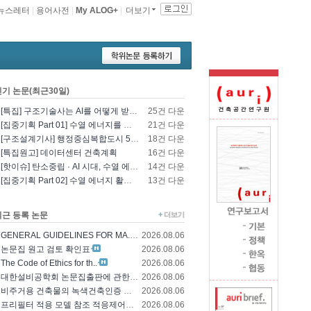
뉴스레터
|
용어사전
|
My ALOG+
|
더보기
인기 논문(최근30일)
[특집] 구조기술사는 AI를 어떻게 받아들일 것인가? - 영국구조기술사회의 AI 및 L..
25건 다운
[집중기획 Part 01] 수열 에너지를 이용한 건물 냉난방 및 데이터센터 냉각
21건 다운
[구조설계기사] 행정중심복합도시 5-1생활권 L5BL 공공주택 건설공사 모듈러 건축물 ..
18건 다운
[특집원고] 데이터센터 건축계획
16건 다운
[핫이슈] 탄소중립 · AI 시대, 수열 에너지 기술의 재조명과 고도화 방향
14건 다운
[집중기획 Part 02] 수열 에너지 활용 기술 및 수열 플랜트 적용
13건 다운
최근 등록 논문
GENERAL GUIDELINES FOR MA..
2026.08.06
논문집 원고 검토 확인표
2026.08.06
The Code of Ethics for th..
2026.08.06
대한설비공학회 논문집출판에 관한 윤리규정
2026.08.06
비주거용 건축물의 녹색건축인증 에너지 및 환경..
2026.08.06
프리필터 적용 모델 참조 적응제어에 의한 가변..
2026.08.06