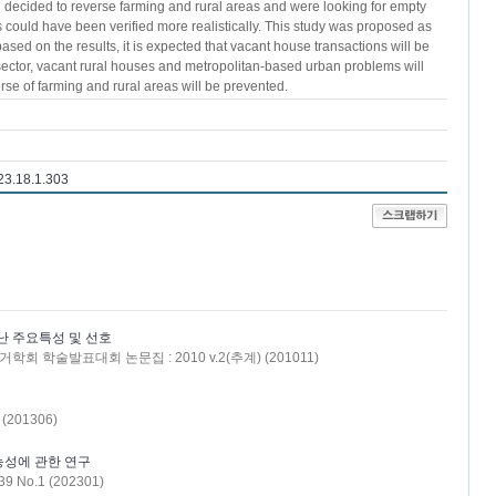
d decided to reverse farming and rural areas and were looking for empty
ts could have been verified more realistically. This study was proposed as
ased on the results, it is expected that vacant house transactions will be
 sector, vacant rural houses and metropolitan-based urban problems will
rse of farming and rural areas will be prevented.
023.18.1.303
난 주요특성 및 선호
거학회 학술발표대회 논문집 : 2010 v.2(추계) (201011)
(201306)
능성에 관한 연구
 No.1 (202301)