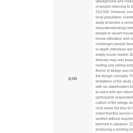
(Background and Purpos
of people returning to 
510,000. However, over 
local population, event
study proposes a servic
misunderstandings betw
people to vacant houses
house utilization and r
challenges people face 
in-depth interviews wer
empty house market. Ba
itinerary map was prep
renting and selling em
theme of design was hel
the design concepts. Fi
요약2
limitations of the stud
with six stakeholders 
to users who are return
participants responded 
culture of the village 
rural areas but also to 
noted that this service i
verified without requiri
planned in advance. (Co
producing a working pro