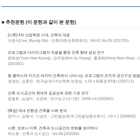
■ 추천문헌 (이 문헌과 같이 본 문헌)
[시론] 4차 산업혁명 시대, 건축의 대응
이명식(Lee, Myung-Sik) - 건축(대한건축학회지) : Vol.61 No.05 (201705)
프로그램과 다이어그램의 적용을 통한 건축 형태 생성 연구
윤혜경(Yoon Hae-Kyung) ; 김주영(Kim Ju-Young) ; 홍원화(Hong Won-Hwa)
(201002)
렘 쿨하스와 카즈요 세지마 건축에서 나타나는 프로그램의 조직과 공간구성 방
권경민 ; 김종진 - 한국실내디자인학회 논문집 : v.16 n.6(통권 65호) (200712)
건축·도시공간의 현대적 공공성에 관한 기초 연구
염철호 ; 심경미 ; 조준배 - 연구보고서(기본) : 2008 n.8 (200902)
[특집] 국내 친환경 건축물 사례 분석
정지나 ; 김용석 ; 이승민 - 그린빌딩(한국그린빌딩협의회지) : v.9 n.1 (200803)
시론: 코로나 이후, 건축과 도시공간의 변화를 생각하다
박소현 - 건축과 도시공간 : Vol.38 (202006)