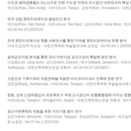
수도권 광역급행철도 A노선으로 인한 수도권 지역의 도시공간 네트워크적 특성 
박근송(Piao, Gen-Song) ; 이태규(Lee, Taegu) ; 김영우(Kim, Youngwoo) - 대
전국 상업 젠트리피케이션 발생요인 분석
박근송(Piao, Gen Song) ; 이태규(Lee, Tae Gyu) ; 김정우(Kim, Jung Woo) ;
Vol.36 No.10 (202010)
전국 젠트리피케이션 현황 사례조사를 통한 지역별 젠트리피케이션 유형 분석
이태규;김정우;박근송 - 대한건축학회 학술발표대회 논문집 : Vol.40 No.1 (20200
설계공모지침 분석을 통한 국내 어린이집 공간구성의 획일화 원인 분석
이정원(Lee, Jung-won) ; 김다은(Kim, Daeun) ; 백수연(Baek, Sooyeon) ; 이태규(
JunKyung) - 대한건축학회논문집 계획계 : Vol.34 No.07 (201807)
고온건조 기후지역의 적응전략을 적용한 바이오미미크리 건축에 관한 연구
강준경(Kang, Junekyung) ; 이태규(Lee, Taegyu) - 대한건축학회 학술발표대회 논문집
창동, 상계 신경제중심지 프로젝트가 주변 도시공간의 보행통행량에 미치는 영향
이태규(Lee, Taegyu) ; 최재필(Choi, Jaepil) - 대한건축학회논문집 계획계 : Vol.33 
공간구문론에의 적용을 위한 거리가중 함수 연구
김민석(Kim, Minseok) ; 이태규(Lee, Taegyu) ; 최정윤(Choi, Jungyun) ; 
회 논문집 : Vol.37 No.1 (201704)