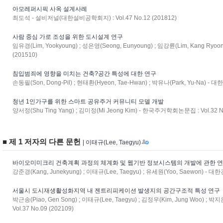
아모레퍼시픽 사옥 설계사례
최도석 - 설비저널(대한설비공학회지) : Vol.47 No.12 (201812)
사람 중심 가로 조성을 위한 도시설계 연구
임유경(Lim, Yookyoung) ; 성은영(Seong, Eunyoung) ; 임강륜(Lim, Kang Ryoo
(201510)
침입범죄에 영향을 미치는 건축?공간 특성에 대한 연구
손동필(Son, Dong-Pil) ; 현태환(Hyeon, Tae-Hwan) ; 박유나(Park, Yu-Na) - 
청년 1인가구를 위한 스마트 공유주거 커뮤니티 모델 개발
양서정(Shu Ting Yang) ; 김미정(Mi Jeong Kim) - 한국주거학회논문집 : Vol.32 No
■ 제 1 저자의 다른 문헌
| 이태규(Lee, Taegyu)
바이오미미크리 건축계획 과정의 체계화 및 웹기반 정보시스템의 개발에 관한 
강준경(Kang, Junekyung) ; 이태규(Lee, Taegyu) ; 유세원(Yoo, Saewon) - 대
서울시 도시재생활성화지역 내 젠트리피케이션 발생지의 공간구조적 특성 연구
박근송(Piao, Gen Song) ; 이태규(Lee, Taegyu) ; 김정우(Kim, Jung Woo) ; 
Vol.37 No.09 (202109)