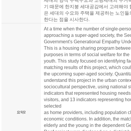
세대의 양적 주택수요와 고령세대의 주거특
기 때문에 한지붕 세대공감에서 고려해야 
은 세대의 수요와 주택을 제공하는 노인들
한다는 점을 시사한다.
At a time when the number of single-pers
approaching a super-aged society, the Se
Government's Generational Empathy Under
This is a housing sharing program between
purposes in terms of social welfare for the
youth. This study focused on identifying fa
matching results of this project, which cou
the upcoming super-aged society. Quantit
understand this project in the urban context
sociocultural perspective, using national st
indicators that represented housing need
visitors, and 13 indicators representing h
selected
as home providers, including population ch
요약2
economic conditions. In addition, the match
elderly and the young in the dependent 