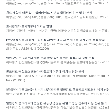
이향선(Lee, Hyang-Sun) ; 송훈(Song, Hun) - 대한건축학회논문집 : Vol.39 No.10
원료 배합에 따른 칼슘 실리케이트 시멘트 클링커의 성분 및 상 분석
이향선(Lee, Hyang-Sun) ; 송훈(Song, Hun) - 한국건축시공학회 논문집 : Vol.22 N
도시형태가 도시기후에 미치는 영향
김정인 ; 김현우 ; 이향선 ; 이건원 - 한국생태환경건축학회 학술발표대회 논문집 : 통권39
PVA 및 붕사를 사용한 고요변성 시멘트 계열 재료 제조를 위한 기초 물성 분석
이향선(Lee, Hyang-Sun) ; 이유정(Lee, You-Jung) ; 이영준(Lee, Young-Jun
회 논문집 : Vol.20 No.3 (202006)
일반강도 콘크리트의 재료 분리 발생 방지를 위한 증점제의 성능 분석
이유정;이향선;한동엽 - 한국건축시공학회 봄 학술논문 발표대회 논문집 : v.20 n.1(통
콘크리트 배합요소 변화가 레올로지 거동에 미치는 영향 분석
이향선(Lee, Hyang Sun) ; 이유정(Lee, Yu Jeong) ; 한동엽(Han, Dong Ye
No.2 (201911)
분체량이 다른 고성능 감수제 사용에 따른 일반강도 콘크리트 재료분리 방지 성
이유정; 이향선; 한동엽 - 한국건설순환자원학회 학술발표 논문집 : Vol.19 n.2 (20
일반강도 콘크리트의 안전한 유동성 증진을 위한 고성능 감수제 사용 범위 분석
이유정;이향선;한동엽 - 한국건축시공학회 학술.기술논문발표회 논문집 : v.19 n.2(통