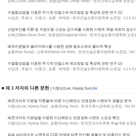
손배근(Son, Bae-Geun) ; 한동엽(Han, Dong-Yeop) - 한국건축시공학회 논문집 : Vo
수열합성법을 이용한 무기계 단열소재 제조방법 및 특성에 관한 연구 (1)
서성관 ; 추용식 ; 이종규 ; 송훈 ; 박재완 - 한국건설순환자원학회 논문집 : v.1 n.3 (
산업부산물 치환 및 저점도형 고성능 감수제를 사용한 시멘트 계열 재료의 점도
손배근(Bae-Geun Son) ; 한동엽(Dongyeop Han) - 한국건설순환자원학회 논문집 : V
폐유리분말과 플라이애시를 사용한 경량 발포소재의 물리적 특성
송훈(Hun Song) ; 신현욱(Hyeon-Uk Shin) - 한국건설순환자원학회 논문집 : Vol.3 
수열합성법을 이용한 무기계 단열소재 제조방법 및 특성에 관한 연구 (2)
서성관 ; 추용식 ; 이종규 ; 송훈 ; 박재완 - 한국건설순환자원학회 논문집 : v.1 n.3 (
■ 제 1 저자의 다른 문헌
| 이향선(Lee, Hyang Sun)
폐콘크리트 미분말 치환율에 따른 이산화탄소 반응경화 시멘트의 광물상 분석
이향선(Lee, Hyang-Sun) ; 송훈(Song, Hun) - 한국건축시공학회 논문집 : Vol.24 N
폐콘크리트 미분말을 이용한 이산화탄소 반응경화 시멘트 소성성 확인
이향선(Lee, Hyang Sun) ; 송훈(Song, Hun) - 한국콘크리트학회 학술대회 논문집 : V
칼슘 실리케이트 시멘트의 CO2 양생에 따른 탄산화 광물상 및 압축강도 분석