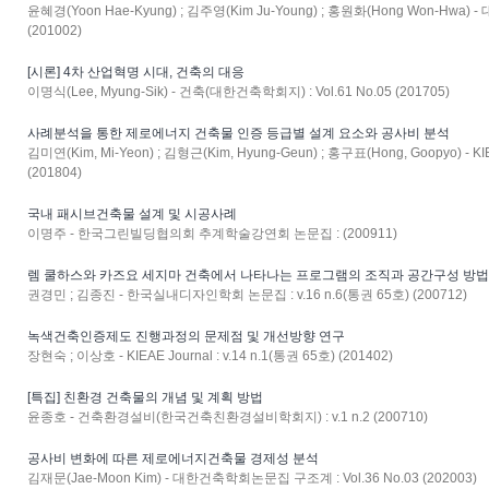
윤혜경(Yoon Hae-Kyung) ; 김주영(Kim Ju-Young) ; 홍원화(Hong Won-Hwa)
(201002)
[시론] 4차 산업혁명 시대, 건축의 대응
이명식(Lee, Myung-Sik) - 건축(대한건축학회지) : Vol.61 No.05 (201705)
사례분석을 통한 제로에너지 건축물 인증 등급별 설계 요소와 공사비 분석
김미연(Kim, Mi-Yeon) ; 김형근(Kim, Hyung-Geun) ; 홍구표(Hong, Goopyo) - KIE
(201804)
국내 패시브건축물 설계 및 시공사례
이명주 - 한국그린빌딩협의회 추계학술강연회 논문집 : (200911)
렘 쿨하스와 카즈요 세지마 건축에서 나타나는 프로그램의 조직과 공간구성 방
권경민 ; 김종진 - 한국실내디자인학회 논문집 : v.16 n.6(통권 65호) (200712)
녹색건축인증제도 진행과정의 문제점 및 개선방향 연구
장현숙 ; 이상호 - KIEAE Journal : v.14 n.1(통권 65호) (201402)
[특집] 친환경 건축물의 개념 및 계획 방법
윤종호 - 건축환경설비(한국건축친환경설비학회지) : v.1 n.2 (200710)
공사비 변화에 따른 제로에너지건축물 경제성 분석
김재문(Jae-Moon Kim) - 대한건축학회논문집 구조계 : Vol.36 No.03 (202003)