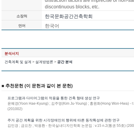
distraction factors are imprecise or non-sal
discontinuous blocks, etc.
한국문화공간건축학회
소장처
한국어
언어
분석서지
건축계획 및 설계
>
설계방법론
>
공간 분석
■ 추천문헌 (이 문헌과 같이 본 문헌)
프로그램과 다이어그램의 적용을 통한 건축 형태 생성 연구
윤혜경(Yoon Hae-Kyung) ; 김주영(Kim Ju-Young) ; 홍원화(Hong Won-Hwa)
(201002)
주거 공간 계획을 위한 시각장애인의 행위에 따른 동작특성에 관한 연구
김민경 ; 금요찬 ; 박용환 - 한국실내디자인학회 논문집 : v.15 n.2(통권 55호) (200