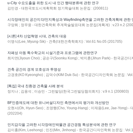
u-City 수요도출을 위한 도시 내 인간 행태분류에 관한 연구
김민경 - 대한국토도시계획학회 정기학술대회 논문집 : (200811)
시각장애인의 공간지각/인지특성과 Wayfinding측면을 고려한 건축계획에 관한
구양회 ; 정무웅 - 대한건축학회 추계학술발표대회 논문집(계획계) : v.23 n.2 (200
[시론] 4차 산업혁명 시대, 건축의 대응
이명식(Lee, Myung-Sik) - 건축(대한건축학회지) : Vol.61 No.05 (201705)
자폐성 아동 특수학교의 시설기준과 프로그램에 관한연구
최지연(Jiyoun Choi) ; 공순구(Soonku Kong) ; 박지훈(Jihun Park) - 한국공간디
건축 공간의 경계 모호성과 투명성
고경호(KO Kyeongho) ; 김덕수(KIM Duk-Su) - 한국공간디자인학회 논문집 : Vol.07
[특집] 국내 친환경 건축물 사례 분석
정지나 ; 김용석 ; 이승민 - 그린빌딩(한국그린빌딩협의회지) : v.9 n.1 (200803)
BF인증제도에 대한 유니버설디자인 측면에서의 평가와 개선방안
오현서(Oh, Hyun-Seo) ; 조영행(Cho, Young-Hang) ; 이재용(Lee, Jae-Yong)
(202204)
인지감각을 고려한 시각장애인박물관 공간경험 특성분석에 관한 연구
김이홍(Kim, Leehong) ; 민진(Min, Jinhong) - 한국공간디자인학회 논문집 : Vol.15