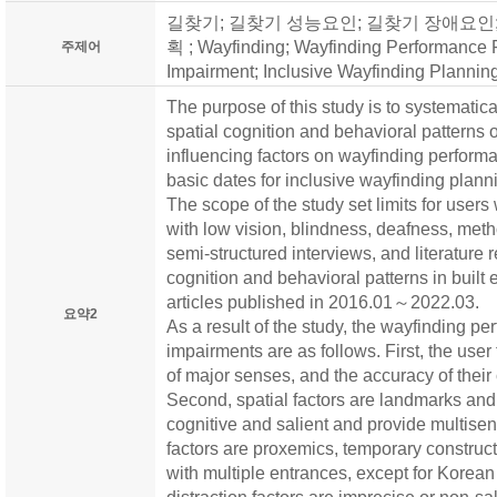
길찾기; 길찾기 성능요인; 길찾기 장애요인
획 ; Wayfinding; Wayfinding Performance F
주제어
Impairment; Inclusive Wayfinding Plannin
The purpose of this study is to systematica
spatial cognition and behavioral patterns o
influencing factors on wayfinding perform
basic dates for inclusive wayfinding plann
The scope of the study set limits for user
with low vision, blindness, deafness, meth
semi-structured interviews, and literature r
cognition and behavioral patterns in built 
articles published in 2016.01～2022.03.
요약2
As a result of the study, the wayfinding pe
impairments are as follows. First, the user 
of major senses, and the accuracy of thei
Second, spatial factors are landmarks and
cognitive and salient and provide multisens
factors are proxemics, temporary construct
with multiple entrances, except for Korean 