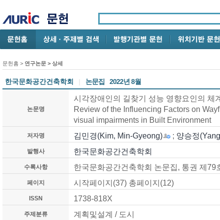
문헌홈
>
연구논문
> 상세
한국문화공간건축학회
|
논문집
2022년 8월
시각장애인의 길찾기 성능 영향요인의 체계적인 
Review of the Influencing Factors on Wayf
논문명
visual impairments in Built Environment
김민경(Kim, Min-Gyeong)
;
양승정(Yang,
저자명
한국문화공간건축학회
발행사
한국문화공간건축학회 논문집, 통권 제79호 (
수록사항
시작페이지(37) 총페이지(12)
페이지
1738-818X
ISSN
계획및설계 / 도시
주제분류