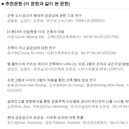
■ 추천문헌 (이 문헌과 같이 본 문헌)
건축·도시공간의 현대적 공공성에 관한 기초 연구
염철호 ; 심경미 ; 조준배 - 연구보고서(기본) : 2008 n.8 (200902)
[시론] 4차 산업혁명 시대, 건축의 대응
이명식(Lee, Myung-Sik) - 건축(대한건축학회지) : Vol.61 No.05 (201705)
건축이 지닌 공공성에 대한 연구
정구헌(Chung, Ku Hun) - 대한건축학회논문집 : Vol.37 No.04 (202104)
렘 쿨하스와 카즈요 세지마 건축에서 나타나는 프로그램의 조직과 공간구성 방
권경민 ; 김종진 - 한국실내디자인학회 논문집 : v.16 n.6(통권 65호) (200712)
프로그램과 다이어그램의 적용을 통한 건축 형태 생성 연구
윤혜경(Yoon Hae-Kyung) ; 김주영(Kim Ju-Young) ; 홍원화(Hong Won-Hwa)
(201002)
설계요소별 영향분석을 통한 공동주택 리모델링 공사비개산견적 산출 시스템 개
김준(Kim, Jun) ; 차희성(Cha, Heesung) - 한국건설관리학회 논문집 : Vol.19 No.6
현대 공공공간의 공공성 - 사유화 논의에 대한 흐름 -
한소영(Han, Soyoung) ; 권윤구(Kwon, Yoonku) - 한국경관학회지 : Vol.13 No.1 