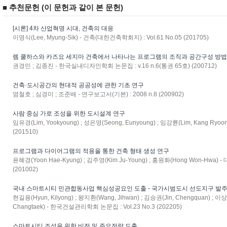
■ 추천문헌 (이 문헌과 같이 본 문헌)
[시론] 4차 산업혁명 시대, 건축의 대응
이명식(Lee, Myung-Sik) - 건축(대한건축학회지) : Vol.61 No.05 (201705)
렘 쿨하스와 카즈요 세지마 건축에서 나타나는 프로그램의 조직과 공간구성 방
권경민 ; 김종진 - 한국실내디자인학회 논문집 : v.16 n.6(통권 65호) (200712)
건축·도시공간의 현대적 공공성에 관한 기초 연구
염철호 ; 심경미 ; 조준배 - 연구보고서(기본) : 2008 n.8 (200902)
사람 중심 가로 조성을 위한 도시설계 연구
임유경(Lim, Yookyoung) ; 성은영(Seong, Eunyoung) ; 임강륜(Lim, Kang Ryoo
(201510)
프로그램과 다이어그램의 적용을 통한 건축 형태 생성 연구
윤혜경(Yoon Hae-Kyung) ; 김주영(Kim Ju-Young) ; 홍원화(Hong Won-Hwa)
(201002)
국내 스마트시티 민관합동사업 핵심성공요인 도출 - 국가시범도시 선도지구 발주
현길용(Hyun, Kilyong) ; 왕지환(Wang, Jihwan) ; 김승권(Jin, Chengquan) ; 이
Changtaek) - 한국건설관리학회 논문집 : Vol.23 No.3 (202205)
스마트시티 조성을 위한 비전 및 주요전략 도출