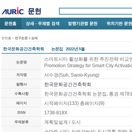
문헌홈
>
연구논문
> 상세
한국문화공간건축학회
|
논문집
2022년 5월
스마트시티 활성화를 위한 추진전략 비교연구 / C
논문명
Promotion Strategy for Smart City Activati
서수경(Suh, Swoo-Kyung)
저자명
한국문화공간건축학회
발행사
한국문화공간건축학회 논문집, 통권 제78호 (
수록사항
시작페이지(133) 총페이지(9)
페이지
1738-818X
ISSN
계획및설계 / 도시
주제분류
스마트 시티; 지속가능성; 도시계획 전략; 