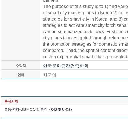
barriers.
The purpose of this study is to 1) find va
of smart city master plans in Korea 2) co
strategies for smart city in Korea, and 3) c
strategies to activate smart city forcitizen
can be summarized as follows. First, the c
city plans isinvestigated through referenc
the promotion strategies for domestic smart
compared. Third, the spatial content direc
citizen experiential smart city is presented
한국문화공간건축학회
소장처
한국어
언어
분석서지
교통·환경·GIS
>
GIS 및 환경
>
GIS 및 U-City