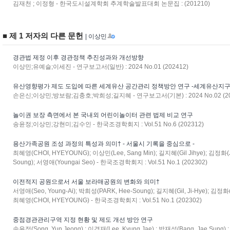
김재천 ; 이정형 - 한국도시설계학회 추계학술발표대회 논문집 : (201210)
■ 제 1 저자의 다른 문헌
| 이상민
경관법 제정 이후 경관정책 추진성과와 개선방향
이상민;유예슬;이세진 - 연구보고서(일반) : 2024 No.01 (202412)
유산영향평가 제도 도입에 따른 세계유산 공간관리 정책방안 연구 -세계유산지구
손은신;이상민;방보람;김충호;박희성;길지혜 - 연구보고서(기본) : 2024 No.02 (20
놀이권 보장 측면에서 본 국내외 어린이놀이터 관련 법제 비교 연구
송윤정;이상민;강현미;김수인 - 한국조경학회지 : Vol.51 No.6 (202312)
용산가족공원 조성 과정의 특성과 의미† - 서울시 기록을 중심으로 -
최혜영(CHOI, HYEYOUNG); 이상민(Lee, Sang Min); 길지혜(Gil Jihye); 김정화(
Soung); 서영애(Youngai Seo) - 한국조경학회지 : Vol.51 No.1 (202302)
이전적지 공원으로서 서울 보라매공원의 변화와 의미†
서영애(Seo, Young-Ai); 박희성(PARK, Hee-Soung); 길지혜(Gil, Ji-Hye); 김정화(
최혜영(CHOI, HYEYOUNG) - 한국조경학회지 : Vol.51 No.1 (202302)
중점경관관리구역 지정 현황 및 제도 개선 방안 연구
송윤정(Song, Yun Jeong) ; 이경재(Lee, Kyung Jae) ; 방재성(Bang, Jae Sun