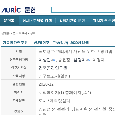
문헌홈
>
연구보고서
> 상세
건축공간연구원
|
AURI 연구보고서(일반)
2020년 12월
국토경관 관리체계 개선을 위한 「경관법」
서명
이상민
; 송윤정 ;
심경미
; 이경재
연구책임자명
건축공간연구원
연구기관명
연구보고서(일반)
수록지명
2020-12
출판년월
시작페이지(1) 총페이지(154)
페이지
도시 / 계획및설계
주제분류
경관법 ;경관관리 ;경관계획 ;경관자원 ;
주제어
센터