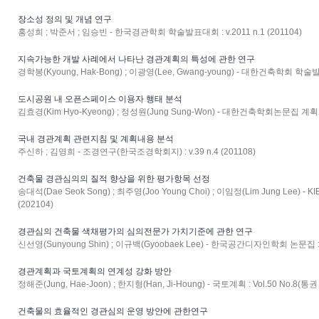
장소성 정의 및 개념 연구
홍성희 ; 박준서 ; 임승빈 - 한국경관학회 학술발표대회 : v.2011 n.1 (201104)
지속가능한 개발 사례에서 나타난 경관계획의 특성에 관한 연구
경학봉(Kyoung, Hak-Bong) ; 이광영(Lee, Gwang-young) - 대한건축학회 학술발표
도시공원 내 오픈스페이스 이용자 행태 분석
김효경(Kim Hyo-Kyeong) ; 정성원(Jung Sung-Won) - 대한건축학회논문집 계획계 : 
국내 경관계획 관련지침 및 계획내용 분석
주신하 ; 김영희 - 조경연구(한국조경학회지) : v.39 n.4 (201108)
건축물 경관심의의 질적 향상을 위한 평가항목 선정
송대석(Dae Seok Song) ; 최주영(Joo Young Choi) ; 이임정(Lim Jung Lee) - KIE
(202104)
경관심의 건축물 색채평가의 심의전문가 가치기준에 관한 연구
신선영(Sunyoung Shin) ; 이규백(Gyoobaek Lee) - 한국공간디자인학회 논문집 : Vo
경관계획과 국토계획의 연계성 강화 방안
정해준(Jung, Hae-Joon) ; 한지형(Han, Ji-Houng) - 국토계획 : Vol.50 No.8(통권 
건축물의 효율적인 경관심의 운영 방안에 관한연구