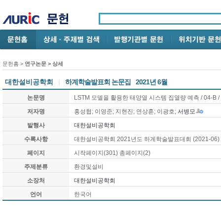
문헌홈
>
연구논문
> 상세
대한설비공학회
|
하계학술발표회 논문집
2021년 6월
논문명
LSTM 모델을 활용한 태양열 시스템 집열량 예측 / 04-
저자명
홍성협; 이영준; 지현진; 연상훈; 이광호;
서병모
발행사
대한설비공학회
수록사항
대한설비공학회 2021년도 하계학술발표대회 (2021-06)
페이지
시작페이지(301) 총페이지(2)
주제분류
환경및설비
소장처
대한설비공학회
언어
한국어