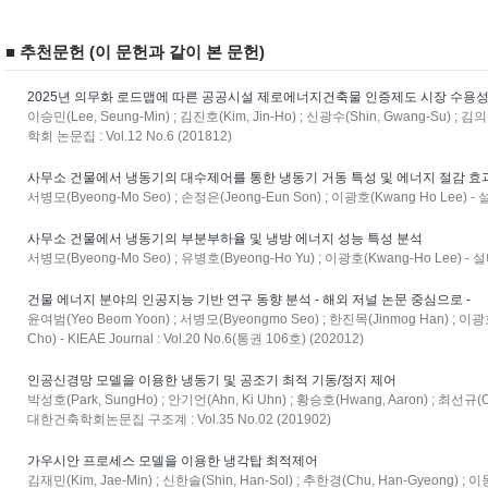
■ 추천문헌 (이 문헌과 같이 본 문헌)
2025년 의무화 로드맵에 따른 공공시설 제로에너지건축물 인증제도 시장 수용
이승민(Lee, Seung-Min) ; 김진호(Kim, Jin-Ho) ; 신광수(Shin, Gwang-Su) 
학회 논문집 : Vol.12 No.6 (201812)
사무소 건물에서 냉동기의 대수제어를 통한 냉동기 거동 특성 및 에너지 절감 효
서병모(Byeong-Mo Seo) ; 손정은(Jeong-Eun Son) ; 이광호(Kwang Ho Lee) - 
사무소 건물에서 냉동기의 부분부하율 및 냉방 에너지 성능 특성 분석
서병모(Byeong-Mo Seo) ; 유병호(Byeong-Ho Yu) ; 이광호(Kwang-Ho Lee) - 설
건물 에너지 분야의 인공지능 기반 연구 동향 분석 - 해외 저널 논문 중심으로 -
윤여범(Yeo Beom Yoon) ; 서병모(Byeongmo Seo) ; 한진목(Jinmog Han) ; 이광
Cho) - KIEAE Journal : Vol.20 No.6(통권 106호) (202012)
인공신경망 모델을 이용한 냉동기 및 공조기 최적 기동/정지 제어
박성호(Park, SungHo) ; 안기언(Ahn, Ki Uhn) ; 황승호(Hwang, Aaron) ; 최선규(Cho
대한건축학회논문집 구조계 : Vol.35 No.02 (201902)
가우시안 프로세스 모델을 이용한 냉각탑 최적제어
김재민(Kim, Jae-Min) ; 신한솔(Shin, Han-Sol) ; 추한경(Chu, Han-Gyeong) ; 이