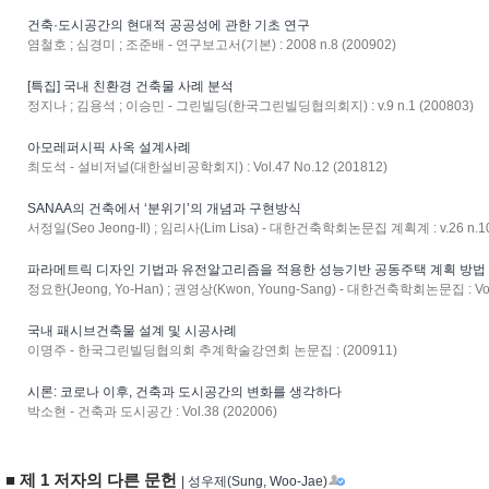
건축·도시공간의 현대적 공공성에 관한 기초 연구
염철호 ; 심경미 ; 조준배 - 연구보고서(기본) : 2008 n.8 (200902)
[특집] 국내 친환경 건축물 사례 분석
정지나 ; 김용석 ; 이승민 - 그린빌딩(한국그린빌딩협의회지) : v.9 n.1 (200803)
아모레퍼시픽 사옥 설계사례
최도석 - 설비저널(대한설비공학회지) : Vol.47 No.12 (201812)
SANAA의 건축에서 ‘분위기’의 개념과 구현방식
서정일(Seo Jeong-Il) ; 임리사(Lim Lisa) - 대한건축학회논문집 계획계 : v.26 n.10
파라메트릭 디자인 기법과 유전알고리즘을 적용한 성능기반 공동주택 계획 방법
정요한(Jeong, Yo-Han) ; 권영상(Kwon, Young-Sang) - 대한건축학회논문집 : Vol.3
국내 패시브건축물 설계 및 시공사례
이명주 - 한국그린빌딩협의회 추계학술강연회 논문집 : (200911)
시론: 코로나 이후, 건축과 도시공간의 변화를 생각하다
박소현 - 건축과 도시공간 : Vol.38 (202006)
■ 제 1 저자의 다른 문헌
| 성우제(Sung, Woo-Jae)