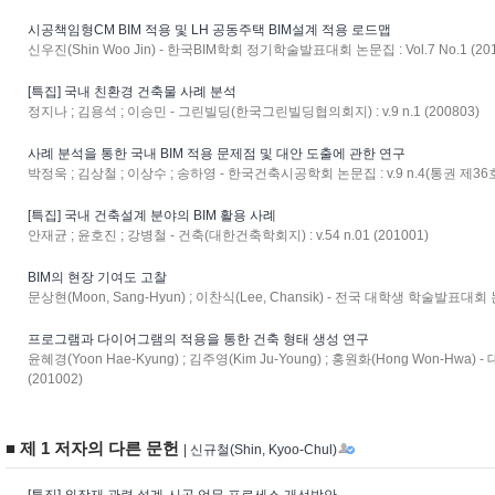
시공책임형CM BIM 적용 및 LH 공동주택 BIM설계 적용 로드맵
신우진(Shin Woo Jin) - 한국BIM학회 정기학술발표대회 논문집 : Vol.7 No.1 (201
[특집] 국내 친환경 건축물 사례 분석
정지나 ; 김용석 ; 이승민 - 그린빌딩(한국그린빌딩협의회지) : v.9 n.1 (200803)
사례 분석을 통한 국내 BIM 적용 문제점 및 대안 도출에 관한 연구
박정욱 ; 김상철 ; 이상수 ; 송하영 - 한국건축시공학회 논문집 : v.9 n.4(통권 제36호)
[특집] 국내 건축설계 분야의 BIM 활용 사례
안재균 ; 윤호진 ; 강병철 - 건축(대한건축학회지) : v.54 n.01 (201001)
BIM의 현장 기여도 고찰
문상현(Moon, Sang-Hyun) ; 이찬식(Lee, Chansik) - 전국 대학생 학술발표대회 논
프로그램과 다이어그램의 적용을 통한 건축 형태 생성 연구
윤혜경(Yoon Hae-Kyung) ; 김주영(Kim Ju-Young) ; 홍원화(Hong Won-Hwa)
(201002)
■ 제 1 저자의 다른 문헌
| 신규철(Shin, Kyoo-Chul)