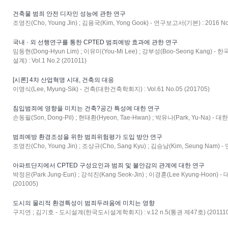
건축물 범죄 안전 디자인 성능에 관한 연구
조영진(Cho, Young Jin) ; 김용국(Kim, Yong Gook) - 연구보고서(기본) : 2016 No.
국내 · 외 선행연구를 통한 CPTED 범죄예방 효과에 관한 연구
임동현(Dong-Hyun Lim) ; 이유미(You-Mi Lee) ; 강부성(Boo-Seong Ka
설계) : Vol.1 No.2 (201011)
[시론] 4차 산업혁명 시대, 건축의 대응
이명식(Lee, Myung-Sik) - 건축(대한건축학회지) : Vol.61 No.05 (201705)
침입범죄에 영향을 미치는 건축?공간 특성에 대한 연구
손동필(Son, Dong-Pil) ; 현태환(Hyeon, Tae-Hwan) ; 박유나(Park, Yu-Na) - 
범죄예방 환경조성을 위한 범죄위험평가 도입 방안 연구
조영진(Cho, Young Jin) ; 조상규(Cho, Sang Kyu) ; 김승남(Kim, Seung Nam) 
아파트단지에서 CPTED 구성요인과 범죄 및 불안감의 관계에 대한 연구
박정은(Park Jung-Eun) ; 강석진(Kang Seok-Jin) ; 이경훈(Lee Kyung-Hoon
(201005)
도시의 물리적 환경특성이 범죄두려움에 미치는 영향
구지연 ; 김기호 - 도시설계(한국도시설계학회지) : v.12 n.5(통권 제47호) (201110