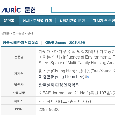
문헌홈
>
연구논문
> 상세
한국생태환경건축학회
|
KIEAE Journal
2021년 2월
다세대 · 다가구 주택 밀집지역 내 가로
미치는 영향 / Influence of Environmental Fac
논문명
Street Space of Multi-Family Housing Are
한기성(Gisung Han) ; 김태영(Tae-Young Ki
저자명
이경훈(Kyung-Hoon Lee)
한국생태환경건축학회
발행사
KIEAE Journal, Vol.21 No.1(통권 107호) (
수록사항
시작페이지(111) 총페이지(7)
페이지
2288-968X
ISSN