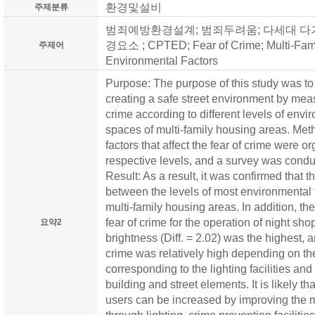
환경및설비
주제분류
범죄예방환경설계; 범죄두려움; 다세대 다
경요소 ; CPTED; Fear of Crime; Multi-Famil
주제어
Environmental Factors
Purpose: The purpose of this study was to p
creating a safe street environment by meas
crime according to different levels of envir
spaces of multi-family housing areas. Met
factors that affect the fear of crime were o
respective levels, and a survey was condu
Result: As a result, it was confirmed that t
between the levels of most environmental f
multi-family housing areas. In addition, the
fear of crime for the operation of night shop
요약2
brightness (Diff. = 2.02) was the highest, a
crime was relatively high depending on th
corresponding to the lighting facilities 
building and street elements. It is likely th
users can be increased by improving the m