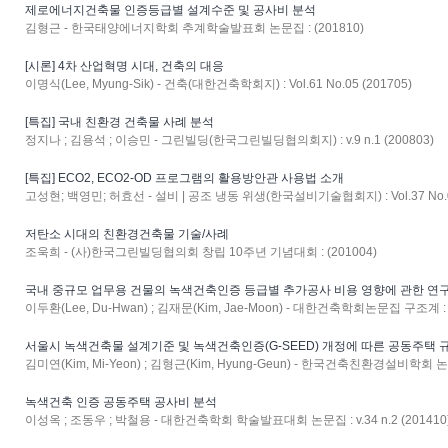
제로에너지건축물 인증등급별 설계수준 및 공사비 분석
김형근 - 한국태양에너지학회 추계학술발표회 논문집 : (201810)
[시론] 4차 산업혁명 시대, 건축의 대응
이명식(Lee, Myung-Sik) - 건축(대한건축학회지) : Vol.61 No.05 (201705)
[특집] 국내 친환경 건축물 사례 분석
정지나 ; 김용석 ; 이승민 - 그린빌딩(한국그린빌딩협의회지) : v.9 n.1 (200803)
[특집] ECO2, ECO2-OD 프로그램의 활용방안관 사용법 소개
고성현; 백영민; 허효선 - 설비 | 공조 냉동 위생(한국설비기술협회지) : Vol.37 No.05
저탄소 시대의 친환경건축물 기술/사례
조욱희 - (사)한국그린빌딩협의회 창립 10주년 기념대회 : (201004)
국내 중규모 업무용 건물의 녹색건축인증 등급별 추가공사 비용 영향에 관한 연
이두환(Lee, Du-Hwan) ; 김재문(Kim, Jae-Moon) - 대한건축학회논문집 구조계 : Vol
서울시 녹색건축물 설계기준 및 녹색건축인증(G-SEED) 개정에 따른 공동주택
김미연(Kim, Mi-Yeon) ; 김형근(Kim, Hyung-Geun) - 한국건축친환경설비학회 논문집 
녹색건축 인증 공동주택 공사비 분석
이성옥 ; 조동우 ; 박철용 - 대한건축학회 학술발표대회 논문집 : v.34 n.2 (201410