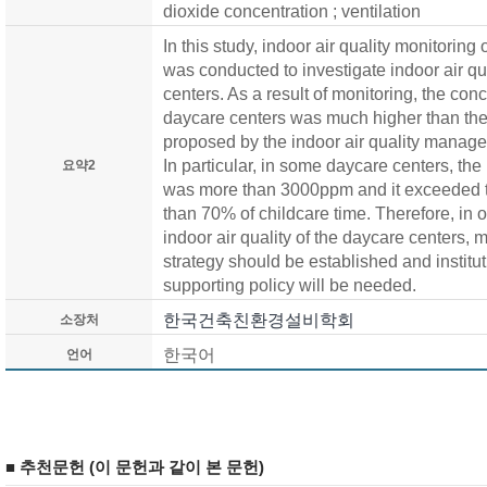
dioxide concentration ; ventilation
In this study, indoor air quality monitoring
was conducted to investigate indoor air qu
centers. As a result of monitoring, the con
daycare centers was much higher than th
proposed by the indoor air quality manage
In particular, in some daycare centers, 
요약2
was more than 3000ppm and it exceeded t
than 70% of childcare time. Therefore, in 
indoor air quality of the daycare centers, 
strategy should be established and instit
supporting policy will be needed.
한국건축친환경설비학회
소장처
한국어
언어
■ 추천문헌 (이 문헌과 같이 본 문헌)