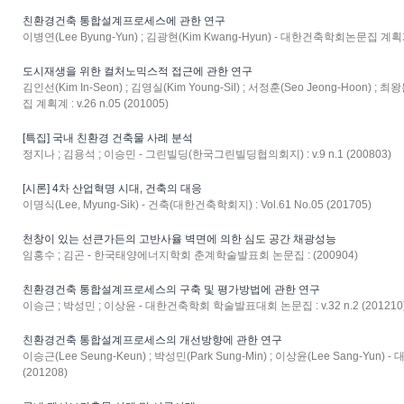
친환경건축 통합설계프로세스에 관한 연구
이병연(Lee Byung-Yun) ; 김광현(Kim Kwang-Hyun) - 대한건축학회논문집 계획계 : 
도시재생을 위한 컬처노믹스적 접근에 관한 연구
김인선(Kim In-Seon) ; 김영실(Kim Young-Sil) ; 서정훈(Seo Jeong-Hoon) 
집 계획계 : v.26 n.05 (201005)
[특집] 국내 친환경 건축물 사례 분석
정지나 ; 김용석 ; 이승민 - 그린빌딩(한국그린빌딩협의회지) : v.9 n.1 (200803)
[시론] 4차 산업혁명 시대, 건축의 대응
이명식(Lee, Myung-Sik) - 건축(대한건축학회지) : Vol.61 No.05 (201705)
천창이 있는 선큰가든의 고반사율 벽면에 의한 심도 공간 채광성능
임홍수 ; 김곤 - 한국태양에너지학회 춘계학술발표회 논문집 : (200904)
친환경건축 통합설계프로세스의 구축 및 평가방법에 관한 연구
이승근 ; 박성민 ; 이상윤 - 대한건축학회 학술발표대회 논문집 : v.32 n.2 (201210
친환경건축 통합설계프로세스의 개선방향에 관한 연구
이승근(Lee Seung-Keun) ; 박성민(Park Sung-Min) ; 이상윤(Lee Sang-Yun)
(201208)