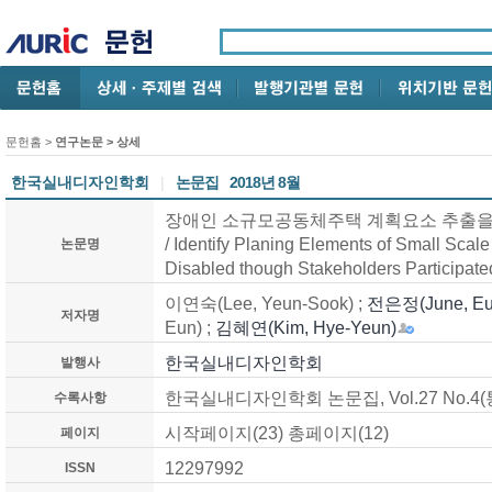
문헌홈
>
연구논문
> 상세
한국실내디자인학회
|
논문집
2018년 8월
장애인 소규모공동체주택 계획요소 추출을
/ Identify Planing Elements of Small Sca
논문명
Disabled though Stakeholders Participat
이연숙(Lee, Yeun-Sook) ;
전은정(June, Eu
저자명
Eun) ;
김혜연(Kim, Hye-Yeun)
한국실내디자인학회
발행사
한국실내디자인학회 논문집, Vol.27 No.4(통권
수록사항
시작페이지(23) 총페이지(12)
페이지
12297992
ISSN