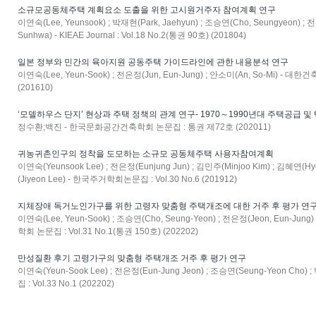
소규모공동체주택 계획요소 도출을 위한 고시원거주자 참여계획 연구
이연숙(Lee, Yeunsook) ; 박재현(Park, Jaehyun) ; 조승연(Cho, Seungyeon) ; 
Sunhwa) - KIEAE Journal : Vol.18 No.2(통권 90호) (201804)
일본 정부와 민간의 육아지원 공동주택 가이드라인에 관한 내용분석 연구
이연숙(Lee, Yeun-Sook) ; 전은정(Jun, Eun-Jung) ; 안소미(An, So-Mi) - 
(201610)
‘모델하우스 단지’ 현상과 주택 정책의 관계 연구- 1970～1990년대 주택공급
정수환;백진 - 한국문화공간건축학회 논문집 : 통권 제72호 (202011)
귀농귀촌인구의 정착을 도모하는 소규모 공동체주택 사용자참여계획
이연숙(Yeunsook Lee) ; 전은정(Eunjung Jun) ; 김민주(Minjoo Kim) ; 김혜연(Hy
(Jiyeon Lee) - 한국주거학회논문집 : Vol.30 No.6 (201912)
지체장애 독거노인가구를 위한 고령자 맞춤형 주택개조에 대한 거주 후 평가 연
이연숙(Lee, Yeun-Sook) ; 조승연(Cho, Seung-Yeon) ; 전은정(Jeon, Eun-Jun
학회 논문집 : Vol.31 No.1(통권 150호) (202202)
만성질환 후기 고령가구의 맞춤형 주택개조 거주 후 평가 연구
이연숙(Yeun-Sook Lee) ; 전은정(Eun-Jung Jeon) ; 조승연(Seung-Yeon Cho
집 : Vol.33 No.1 (202202)