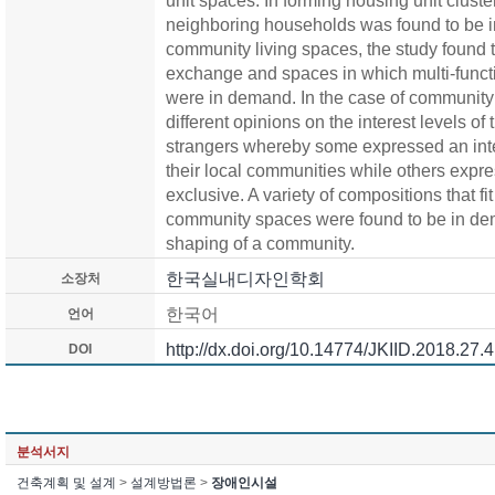
unit spaces. In forming housing unit cluste
neighboring households was found to be i
community living spaces, the study found 
exchange and spaces in which multi-functi
were in demand. In the case of community
different opinions on the interest levels o
strangers whereby some expressed an inter
their local communities while others expre
exclusive. A variety of compositions that fi
community spaces were found to be in dem
shaping of a community.
한국실내디자인학회
소장처
한국어
언어
http://dx.doi.org/10.14774/JKIID.2018.27.
DOI
분석서지
건축계획 및 설계
>
설계방법론
>
장애인시설