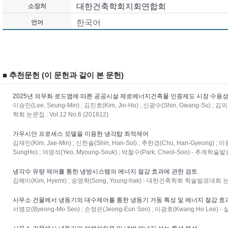
대한건축학회지회연합회
소장처
한국어
언어
■ 추천문헌 (이 문헌과 같이 본 문헌)
2025년 의무화 로드맵에 따른 공공시설 제로에너지건축물 인증제도 시장 수용
이승민(Lee, Seung-Min) ; 김진호(Kim, Jin-Ho) ; 신광수(Shin, Gwang-Su) 
학회 논문집 : Vol.12 No.6 (201812)
가우시안 프로세스 모델을 이용한 냉각탑 최적제어
김재민(Kim, Jae-Min) ; 신한솔(Shin, Han-Sol) ; 추한경(Chu, Han-Gyeong) ; 이
SungHo) ; 여명석(Yeo, Myoung-Souk) ; 박철수(Park, Cheol-Soo) - 추계학술발
냉각수 유량 제어를 통한 냉방시스템의 에너지 절감 효과에 관한 검토
김혜미(Kim, Hyemi) ; 송영학(Song, Young-hak) - 대한건축학회 학술발표대회 논문집 
사무소 건물에서 냉동기의 대수제어를 통한 냉동기 거동 특성 및 에너지 절감 효
서병모(Byeong-Mo Seo) ; 손정은(Jeong-Eun Son) ; 이광호(Kwang Ho Lee) - 