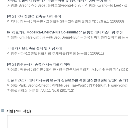
사무소 건물에서 냉동기의 부분부하율 및 냉방 에너지 성능 특성 분석
서병모(Byeong-Mo Seo) ; 유병호(Byeong-Ho Yu) ; 이광호(Kwang-Ho Lee) - 설
[특집] 국내 친환경 건축물 사례 분석
정지나 ; 김용석 ; 이승민 - 그린빌딩(한국그린빌딩협의회지) : v.9 n.1 (200803)
IoT정보기반 Modelica-EnergyPlus Co-simulation을 통한 에너지소비량 추정
김혜진(Kim, Hye-Jin) ; 서동현(Seo, Dong-Hyun) - 한국건축친환경설비학회 논문집 : 
국내 패시브건축물 설계 및 시공사례
이명주 - 한국그린빌딩협의회 추계학술강연회 논문집 : (200911)
[특집] 방수공사의 종류와 시공기술의 이해
안상로 ; 곽규성 ; 최성민 ; 오상근 - 한국건축시공학회지 : v.10 n.4(통권 제42호) (2
건물 HVAC의 에너지사용량 변동과 실온변화를 통한 고장발견진단 알고리즘 개
박성철(Park, Seong-Cheol) ; 이태원(Lee, Tae-Won) ; 김환용(Kim, Hwan-Yon
환경설비학회 논문집 : Vol.11 No.6 (201712)