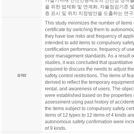
가설기자재 안전인증제도의 안전성 정착을
을 위한 법제화 및 연계화, 자율점검기준 
증 표시 및 위치 지정방안을 도출하는 연구
This study minimizes the number of items 
certificate by switching them to autonomo
they have low risks and frequency of applicat
intended to add items to compulsory safety
certification performance, frequency of use
poor management standards. As a result o
studies, it was concluded that quantitative
required to discuss the needs to adjust the
safety control restrictions. The items of f
요약2
derived to reflect the temporary equipment
rental, and awareness of users. The object
were established based on the properties 
assessment using past history of accidents.
the items subject to compulsory safety cer
items of 12 types to 12 items of 4 kinds an
autonomous safety confirmation were incr
of 9 kinds.