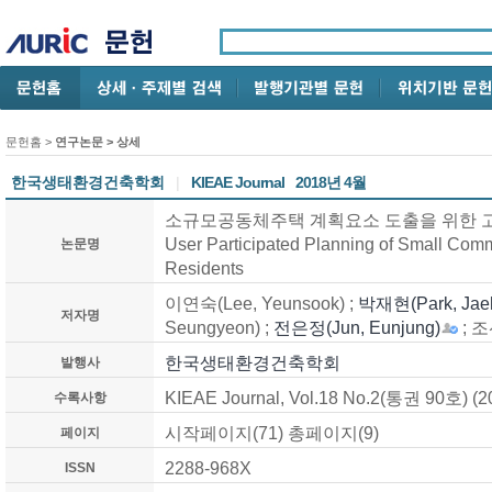
문헌홈
>
연구논문
> 상세
한국생태환경건축학회
|
KIEAE Journal
2018년 4월
소규모공동체주택 계획요소 도출을 위한 고
User Participated Planning of Small Com
논문명
Residents
이연숙(Lee, Yeunsook) ;
박재현(Park, Jae
저자명
Seungyeon) ;
전은정(Jun, Eunjung)
; 조
한국생태환경건축학회
발행사
KIEAE Journal, Vol.18 No.2(통권 90호) (2
수록사항
시작페이지(71) 총페이지(9)
페이지
2288-968X
ISSN