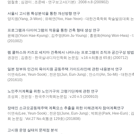
염철호 ; 심경미 ; 조준배 - 연구보고서(기본) : 2008 n.8 (200902)
서울시 고시원 특성분석을 통한 개선방향 연구
양지원(Yang, Ji-Won) ; 유해연(Yoo, Hae-Yeon) - 대한건축학회 학술발표대회 논문집 
프로그램과 다이어그램의 적용을 통한 건축 형태 생성 연구
윤혜경(Yoon Hae-Kyung) ; 김주영(Kim Ju-Young) ; 홍원화(Hong Won-Hwa)
(201002)
렘 쿨하스와 카즈요 세지마 건축에서 나타나는 프로그램의 조직과 공간구성 방
권경민 ; 김종진 - 한국실내디자인학회 논문집 : v.16 n.6(통권 65호) (200712)
일본 정부와 민간의 육아지원 공동주택 가이드라인에 관한 내용분석 연구
이연숙(Lee, Yeun-Sook) ; 전은정(Jun, Eun-Jung) ; 안소미(An, So-Mi) - 
(201610)
노인주거계획을 위한 노인가구의 고령기단계에 관한 연구
조성희 ; 전은정 - 한국주거학회논문집 : v.20 n.5 (200910)
장애인 소규모공동체주택 계획요소 추출을 위한 이해관계자 참여계획연구
이연숙(Lee, Yeun-Sook) ; 전은정(June, Eun-Jung) ; 박희은(Park, Hee-Eun
회 논문집 : Vol.27 No.4(통권 129호) (201808)
고시원 운영 실태의 문제점 분석