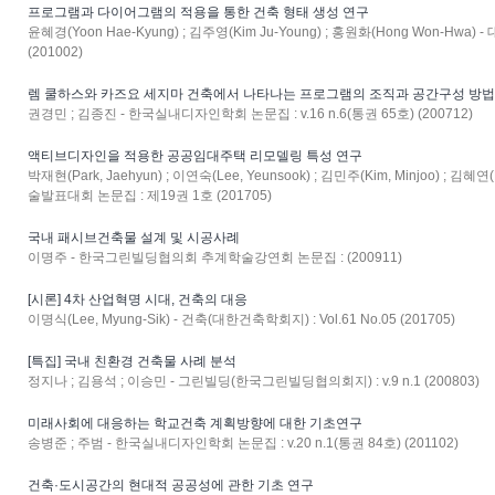
프로그램과 다이어그램의 적용을 통한 건축 형태 생성 연구
윤혜경(Yoon Hae-Kyung) ; 김주영(Kim Ju-Young) ; 홍원화(Hong Won-Hwa)
(201002)
렘 쿨하스와 카즈요 세지마 건축에서 나타나는 프로그램의 조직과 공간구성 방
권경민 ; 김종진 - 한국실내디자인학회 논문집 : v.16 n.6(통권 65호) (200712)
액티브디자인을 적용한 공공임대주택 리모델링 특성 연구
박재현(Park, Jaehyun) ; 이연숙(Lee, Yeunsook) ; 김민주(Kim, Minjoo) ; 
술발표대회 논문집 : 제19권 1호 (201705)
국내 패시브건축물 설계 및 시공사례
이명주 - 한국그린빌딩협의회 추계학술강연회 논문집 : (200911)
[시론] 4차 산업혁명 시대, 건축의 대응
이명식(Lee, Myung-Sik) - 건축(대한건축학회지) : Vol.61 No.05 (201705)
[특집] 국내 친환경 건축물 사례 분석
정지나 ; 김용석 ; 이승민 - 그린빌딩(한국그린빌딩협의회지) : v.9 n.1 (200803)
미래사회에 대응하는 학교건축 계획방향에 대한 기초연구
송병준 ; 주범 - 한국실내디자인학회 논문집 : v.20 n.1(통권 84호) (201102)
건축·도시공간의 현대적 공공성에 관한 기초 연구