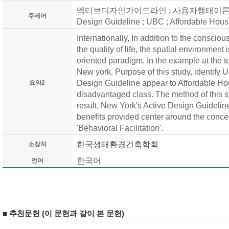
액티브디자인가이드라인 ; 사용자행태이론 ; 
주제어
Design Guideline ; UBC ; Affordable Hous
Internationally, In addition to the consciou
the quality of life, the spatial environment 
oriented paradigm. In the example at the t
New york. Purpose of this study, identify Us
Design Guideline appear to Affordable Hou
요약2
disadvantaged class. The method of this stu
result, New York's Active Design Guideline
benefits provided center around the conce
'Behavioral Facilitation'.
한국생태환경건축학회
소장처
한국어
언어
■ 추천문헌 (이 문헌과 같이 본 문헌)