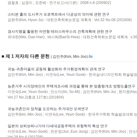
염철호 ; 심경미 ; 조준배 - 연구보고서(기본) : 2008 n.8 (200902)
스티븐 홀의 도시주거 프로젝트에서 다공성의 의미에 관한 연구
김현주(Kim, Hyun-Ju) - 대한건축학회논문집 계획계 : Vol.32 No.08 (201608)
경사지형을 활용한 자연형 테라스하우스의 건축계획에 관한 연구
위대한(Wei, Dae-Han) ; 배시화(BaeSi-Hwa) - 대한건축학회논문집 계획계 : v.30 n
■ 제 1 저자의 다른 문헌
| 김민주(Kim, Min-Joo)
귀농·귀촌마을의 공동체 활성화와 주거환경계획의 관계 연구
김민주(Kim, Min-Joo) ; 이연숙(Lee, Yeun-Sook) - 한국실내디자인학회 학술발표
농촌거주 시각장애인의 주택개조사례 과정을 통해 본 맞춤형개조 방향도출연구
이연숙(Lee, Yeun-Sook) ; 안소미(An, So-Mi) ; 김민주(Kim, Min-Ju) ; 현지원
Vol.27 No.2(통권 127호) (201804)
귀농귀촌인의 정착을 도모하는 주거대안 모색연구
김민주(kim, Min-Joo) ; 이연숙(Lee, Yeun-Sook) - 한국주거학회 학술발표대회 논문집
일본의 보찌보찌나가야 다세대공동주택의 유형학적 특성 연구
이연숙(Lee, Yeun-Sook) ; 전은정(Jun, Eun-Jung) ; 김민주(Kim, Min-Joo) ;