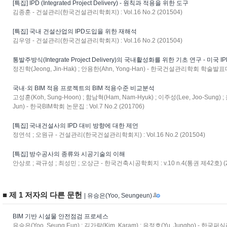
[특집] IPD (Integrated Project Delivery) - 원칙과 적용을 위한 도구
김종훈 - 건설관리(한국건설관리학회지) : Vol.16 No.2 (201504)
[특집] 국내 건설산업의 IPD도입을 위한 재해석
김우영 - 건설관리(한국건설관리학회지) : Vol.16 No.2 (201504)
통발주방식(Integrate Project Delivery)의 국내활성화를 위한 기초 연구 - 미국
정진학(Jeong, Jin-Hak) ; 안용한(Ahn, Yong-Han) - 한국건설관리학회 학술발표대
국내·외 BIM 적용 프로젝트의 BIM 적용수준 비교분석
고성훈(Koh, Sung-Hoon) ; 함남혁(Ham, Nam-Hyuk) ; 이주성(Lee, Joo-Sung) ;
Jun) - 한국BIM학회 논문집 : Vol.7 No.2 (201706)
[특집] 국내건설사의 IPD 대비 방향에 대한 제언
정연석 ; 오원규 - 건설관리(한국건설관리학회지) : Vol.16 No.2 (201504)
[특집] 방수공사의 종류와 시공기술의 이해
안상로 ; 곽규성 ; 최성민 ; 오상근 - 한국건축시공학회지 : v.10 n.4(통권 제42호) (2
■ 제 1 저자의 다른 문헌
| 유승은(Yoo, Seungeun)
BIM 기반 시설물 안전점검 프로세스
유승은(Yoo, Seung Eun) ; 김가람(Kim, Karam) ; 유정호(Yu, Jungho