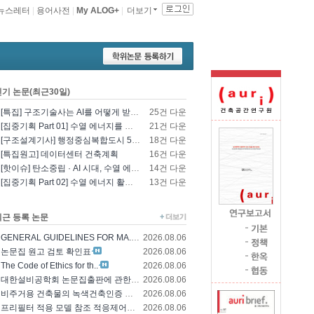
뉴스레터
|
용어사전
|
My ALOG+
|
더보기
인기 논문(최근30일)
[특집] 구조기술사는 AI를 어떻게 받아들일 것인가? - 영국구조기술사회의 AI 및 L..
25건 다운
[집중기획 Part 01] 수열 에너지를 이용한 건물 냉난방 및 데이터센터 냉각
21건 다운
[구조설계기사] 행정중심복합도시 5-1생활권 L5BL 공공주택 건설공사 모듈러 건축물 ..
18건 다운
[특집원고] 데이터센터 건축계획
16건 다운
[핫이슈] 탄소중립 · AI 시대, 수열 에너지 기술의 재조명과 고도화 방향
14건 다운
[집중기획 Part 02] 수열 에너지 활용 기술 및 수열 플랜트 적용
13건 다운
최근 등록 논문
GENERAL GUIDELINES FOR MA..
2026.08.06
논문집 원고 검토 확인표
2026.08.06
The Code of Ethics for th..
2026.08.06
대한설비공학회 논문집출판에 관한 윤리규정
2026.08.06
비주거용 건축물의 녹색건축인증 에너지 및 환경..
2026.08.06
프리필터 적용 모델 참조 적응제어에 의한 가변..
2026.08.06