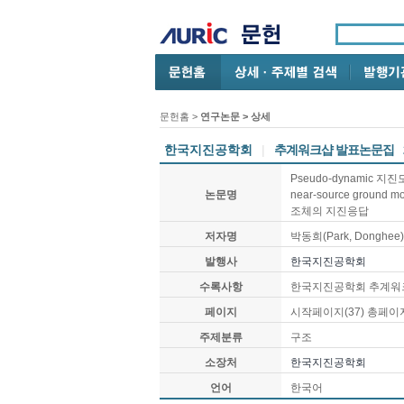
문헌홈
>
연구논문
> 상세
한국지진공학회
|
추계워크샵 발표논문집
Pseudo-dynamic 지진모
논문명
near-source ground m
조체의 지진응답
저자명
박동희(Park, Donghee) 
발행사
한국지진공학회
수록사항
한국지진공학회 추계워크샵
페이지
시작페이지(37) 총페이지
주제분류
구조
소장처
한국지진공학회
언어
한국어