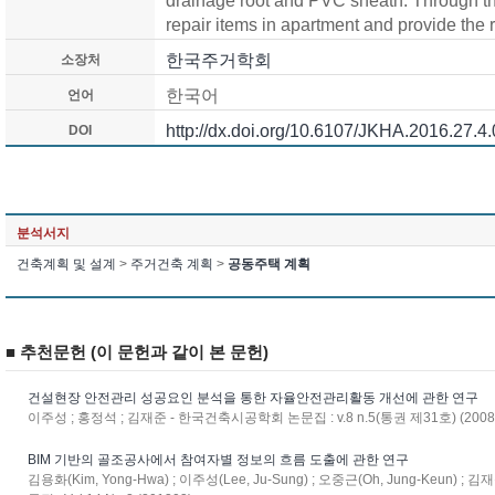
drainage root and PVC sheath. Through th
repair items in apartment and provide the r
한국주거학회
소장처
한국어
언어
http://dx.doi.org/10.6107/JKHA.2016.27.4
DOI
분석서지
건축계획 및 설계
>
주거건축 계획
>
공동주택 계획
■ 추천문헌 (이 문헌과 같이 본 문헌)
건설현장 안전관리 성공요인 분석을 통한 자율안전관리활동 개선에 관한 연구
이주성 ; 홍정석 ; 김재준 - 한국건축시공학회 논문집 : v.8 n.5(통권 제31호) (2008
BIM 기반의 골조공사에서 참여자별 정보의 흐름 도출에 관한 연구
김용화(Kim, Yong-Hwa) ; 이주성(Lee, Ju-Sung) ; 오중근(Oh, Jung-Keun) ;