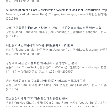
문집 : Vol.14 No.2 (201303)
A Presentation of a Cost Classification System for Gas Plant Construction Proj
Moonsun, Park(Moonsun, Park) ; Yongsu, Kim(Yongsu, Kim) - 국제건설관리학술대
(201510)
사례 연구를 통한 Pre-con 단계의 린 건설 기반 IPD 프로젝트 적용 방안 도출
장한별(Jang, Hanbyeol) ; 이주성(Lee, Joosung) ; 안용한(Ahn, Yonghan) -
(201911)
책임형 CM 발주방식의 최대공사비보증계약 사례연구
정진학(Jeong, Jinhak) ; 한종훈(Han, Jonghoon) ; 이주성(Lee, Joosung) ;
문집 : Vol.20 No.3 (201905)
공동주택 자산 관리를 위한 하자관리 비용 영향요인 분석
신윤석(Shin Yoon-Seok) ; 유위성(Yoo Wi-Sung) ; 김도영(Kim Do-Young) ; 조훈
In) - 대한건축학회논문집 구조계 : v.25 n.06 (200906)
원전 차폐 콘크리트 구조물 제염해체공사 리스크 분류체계 구축
김별(Byeol Kim) ; 이주성(Joo-Sung Lee) ; 안용한(Yong-Han Ahn) - 한국
(201805)
건설현장에서의 RFID 기술 활성화 영향요인 분석
유회찬(Yu Hoe-Chan) ; 김창래(Kim Chang-Rae) ; 이주성(Lee Ju-Sung) ; 이윤선(