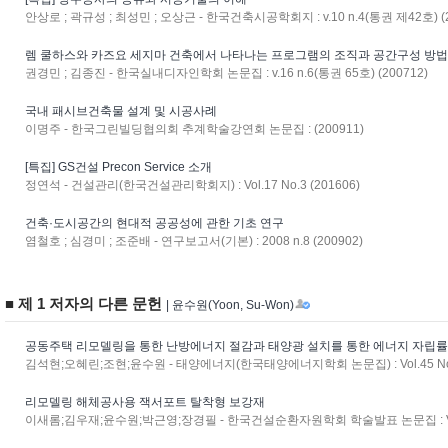
안상로 ; 곽규성 ; 최성민 ; 오상근 - 한국건축시공학회지 : v.10 n.4(통권 제42호) (2
렘 쿨하스와 카즈요 세지마 건축에서 나타나는 프로그램의 조직과 공간구성 방
권경민 ; 김종진 - 한국실내디자인학회 논문집 : v.16 n.6(통권 65호) (200712)
국내 패시브건축물 설계 및 시공사례
이명주 - 한국그린빌딩협의회 추계학술강연회 논문집 : (200911)
[특집] GS건설 Precon Service 소개
정연석 - 건설관리(한국건설관리학회지) : Vol.17 No.3 (201606)
건축·도시공간의 현대적 공공성에 관한 기초 연구
염철호 ; 심경미 ; 조준배 - 연구보고서(기본) : 2008 n.8 (200902)
■ 제 1 저자의 다른 문헌
| 윤수원(Yoon, Su-Won)
공동주택 리모델링을 통한 난방에너지 절감과 태양광 설치를 통한 에너지 자립률
김석현;오혜린;조현;윤수원 - 태양에너지(한국태양에너지학회 논문집) : Vol.45 No.5
리모델링 해체공사용 잭서포트 탈착형 보강재
이새롬;김우재;윤수원;박근영;장경필 - 한국건설순환자원학회 학술발표 논문집 : Vol.25