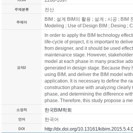
2288-1697
ISSN
전산
주제분류
BIM ; 설계 BIM의 활용 ; 설계 ; 시공 ; BIM 전달 
주제어
Modeling ; Use of Design BIM ; Desing ; C
In order to apply the BIM technology effecti
life-cycle of project, it is important to del
from designer, and it should be used effect
maintenance stage. However, stakeholder
model at each phase in many practise ado
generated in design stage. Because they h
요약2
using BIM, and deliver the BIM model witho
application. It is necessary to define the 
construction phase with analyzing clearly 
phase, and determining the difference with
phase. Therefore, this study propose a met
한국BIM학회
소장처
한국어
언어
http://dx.doi.org/10.13161/kibim.2015.5.4.
DOI