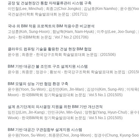
공장 및 건설현장간 통합 자재물류관리 시스템 구축
이민철(Lee, Minchul) ; 최종고(Choi Jongko) ; 김남호(Kim Namho) ; 윤수원(Yoo
국건설관리학회 학술발표대회 논문집 : (201711)
국내·외 BIM 적용 프로젝트의 BIM 적용수준 비교분석
고성훈(Koh, Sung-Hoon) ; 함남혁(Ham, Nam-Hyuk) ; 이주성(Lee, Joo-Sung) ;
Jun) - 한국BIM학회 논문집 : Vol.7 No.2 (201706)
클라우드 컴퓨팅 기술을 활용한 건설 현장 BIM 협업
윤수원 ; 최종문 - 한국강구조학회 학술발표대회 논문집 : (201506)
BIM 기반 대공간 볼 조인트 구조 설계지원 시스템
윤수원 ; 최종문 ; 정경수 ; 황보석 - 한국강구조학회 학술발표대회 논문집 : (20150
BIM 모델의 성능 기반 협업 환경 구축
윤수원(Yoon, Su-Won) ; 김진만(Kim, Jin-Man) ; 김성아(Kim, Sung-Ah) ; 이재욱(L
Moon) - 한국BIM학회 정기학술발표대회 논문집 : Vol.5 No.1 (201505)
설계 초기단계의 의사결정 지원을 위한 BIM 기반 개산견적
임진강(Lim, Jin-Kang) ; 안민규(An, Min-Gyu) ; 양현철(Yang, Hyun-Chul) ; 윤수
Wook) - 한국BIM학회 정기학술발표대회 논문집 : Vol.5 No.1 (201505)
BIM 기반 대공간 구관접합부 설계지원 시스템
윤수원(Yoon, Su-Won) ; 최종문(Choi, Jong-Moon) ; 정경수(Chung, Kyu