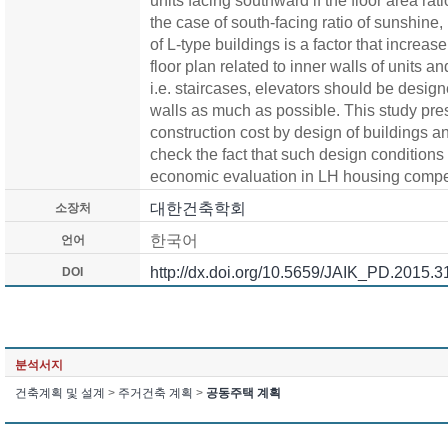
units facing southward if the floor area rat
the case of south-facing ratio of sunshine,
of L-type buildings is a factor that increas
floor plan related to inner walls of units 
i.e. staircases, elevators should be desig
walls as much as possible. This study pre
construction cost by design of buildings 
check the fact that such design conditions 
economic evaluation in LH housing compet
대한건축학회
소장처
한국어
언어
http://dx.doi.org/10.5659/JAIK_PD.2015.3
DOI
분석서지
건축계획 및 설계
>
주거건축 계획
>
공동주택 계획