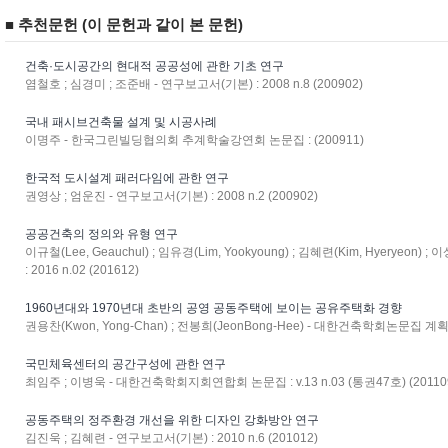
■ 추천문헌 (이 문헌과 같이 본 문헌)
건축·도시공간의 현대적 공공성에 관한 기초 연구
염철호 ; 심경미 ; 조준배 - 연구보고서(기본) : 2008 n.8 (200902)
국내 패시브건축물 설계 및 시공사례
이명주 - 한국그린빌딩협의회 추계학술강연회 논문집 : (200911)
한국적 도시설계 패러다임에 관한 연구
권영상 ; 엄운진 - 연구보고서(기본) : 2008 n.2 (200902)
공공건축의 정의와 유형 연구
이규철(Lee, Geauchul) ; 임유경(Lim, Yookyoung) ; 김혜련(Kim, Hyeryeon)
: 2016 n.02 (201612)
1960년대와 1970년대 초반의 공영 공동주택에 보이는 공유주택화 경향
권용찬(Kwon, Yong-Chan) ; 전봉희(JeonBong-Hee) - 대한건축학회논문집 계획계 : 
국민체육센터의 공간구성에 관한 연구
최임주 ; 이병욱 - 대한건축학회지회연합회 논문집 : v.13 n.03 (통권47호) (20110
공동주택의 정주환경 개선을 위한 디자인 강화방안 연구
김진욱 ; 김혜련 - 연구보고서(기본) : 2010 n.6 (201012)