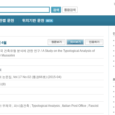
년 4월
형 분석에 관한 연구 / A Study on the Typological Analysis of
er Mussolini
회
 Vol.17 No.02 (통권66호) (2015-04)
(8)
 파시즘건축 ; Typological Analysis ; Italian Post Office ; Fascist