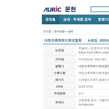
문헌홈
>
연구논문
> 상세
대한건축학회지회연합회
|
논문집
2015
무솔리니 정권하의 우체국 건축유
논문명
Italian Post Office und
저자명
이대진(Lee, Dea-Jin)
발행사
대한건축학회지회연합
수록사항
대한건축학회지회연합회 논문집,
페이지
시작페이지(67) 총페이지
ISSN
1229-5752
주제분류
도시
건축유형 분석 ; 이탈리아 우체국 ;
주제어
Architecture