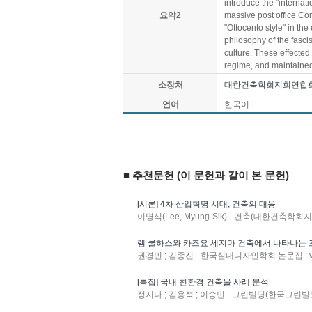
introduce the "internat
요약2
massive post office Com
"Ottocento style" in the
philosophy of the fasci
culture. These effected t
regime, and maintained f
소장처
대한건축학회지회연합
언어
한국어
■ 추천문헌 (이 문헌과 같이 본 문헌)
[시론] 4차 산업혁명 시대, 건축의 대응
이명식(Lee, Myung-Sik) - 건축(대한건축학회지) : 
렘 쿨하스와 카즈요 세지마 건축에서 나타나는
권경민 ; 김종진 - 한국실내디자인학회 논문집 : v.16 
[특집] 국내 친환경 건축물 사례 분석
정지나 ; 김용석 ; 이승민 - 그린빌딩(한국그린빌딩협의회