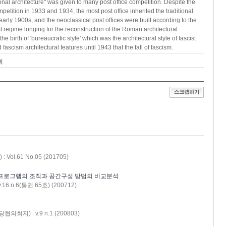
ional architecture" was given to many post office competition. Despite the
petition in 1933 and 1934, the most post office inherited the traditional
 early 1900s, and the neoclassical post offices were built according to the
st regime longing for the reconstruction of the Roman architectural
he birth of 'bureaucratic style' which was the architectural style of fascist
ascism architectural features until 1943 that the fall of fascism.
회
Vol.61 No.05 (201705)
 프로그램의 조직과 공간구성 방법의 비교분석
n.6(통권 65호) (200712)
지) : v.9 n.1 (200803)