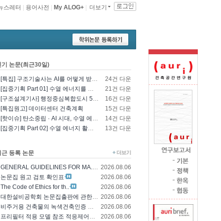
뉴스레터
|
용어사전
|
My ALOG+
|
더보기
인기 논문(최근30일)
[특집] 구조기술사는 AI를 어떻게 받아들일 것인가? - 영국구조기술사회의 AI 및 L..
24건 다운
[집중기획 Part 01] 수열 에너지를 이용한 건물 냉난방 및 데이터센터 냉각
21건 다운
[구조설계기사] 행정중심복합도시 5-1생활권 L5BL 공공주택 건설공사 모듈러 건축물 ..
16건 다운
[특집원고] 데이터센터 건축계획
15건 다운
[핫이슈] 탄소중립 · AI 시대, 수열 에너지 기술의 재조명과 고도화 방향
14건 다운
[집중기획 Part 02] 수열 에너지 활용 기술 및 수열 플랜트 적용
13건 다운
최근 등록 논문
GENERAL GUIDELINES FOR MA..
2026.08.06
논문집 원고 검토 확인표
2026.08.06
The Code of Ethics for th..
2026.08.06
대한설비공학회 논문집출판에 관한 윤리규정
2026.08.06
비주거용 건축물의 녹색건축인증 에너지 및 환경..
2026.08.06
프리필터 적용 모델 참조 적응제어에 의한 가변..
2026.08.06