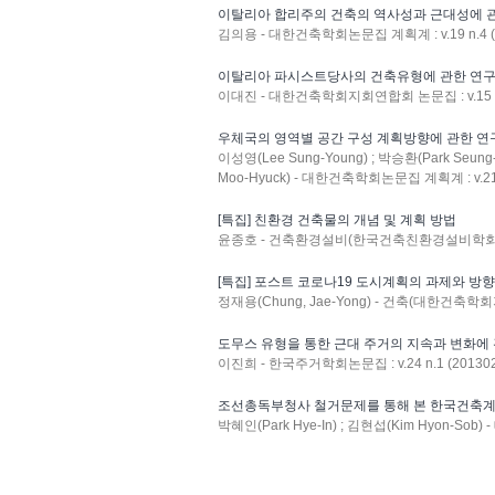
이탈리아 합리주의 건축의 역사성과 근대성에 
김의용 - 대한건축학회논문집 계획계 : v.19 n.4 (
이탈리아 파시스트당사의 건축유형에 관한 연
이대진 - 대한건축학회지회연합회 논문집 : v.15 n.0
우체국의 영역별 공간 구성 계획방향에 관한 연
이성영(Lee Sung-Young) ; 박승환(Park Seung
Moo-Hyuck) - 대한건축학회논문집 계획계 : v.21 n
[특집] 친환경 건축물의 개념 및 계획 방법
윤종호 - 건축환경설비(한국건축친환경설비학회지) : v
[특집] 포스트 코로나19 도시계획의 과제와 방향
정재용(Chung, Jae-Yong) - 건축(대한건축학회지) :
도무스 유형을 통한 근대 주거의 지속과 변화에
이진희 - 한국주거학회논문집 : v.24 n.1 (201302
조선총독부청사 철거문제를 통해 본 한국건축계
박혜인(Park Hye-In) ; 김현섭(Kim Hyon-Sob)