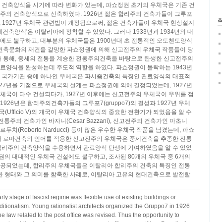
 건축양식을 시기에 따라 변화가 있는데, 파쇼정권 초기의 우체국은 기존 건
주의 건축양식으로 신축하였다. 1926년 젊은 합리주의 건축가들이 그루포
하고, 1927년 우체국 관련법이 개정됨으로써, 젊은 건축가들이 우체국 현상설계
제건축양식'은 이탈리아에 정착할 수 있었다. 그러나 1933년과 1934년의 대
에도 불구하고, 대부분의 우체국들은 1900년대 초 전통적인 오토첸토양식
마건축문화의 재건을 갈망한 파쇼정권에 의해 신고전주의 우체국 작품들이 당
을 통해, 중세의 전통을 계승한 전통주의건축을 바탕으로 탄생한 신고전주의
료양식을 완성하는데 주도적 역할을 하였다. 파쇼정권이 몰락하는 1943년
 국가기관 중에 하나인 우체국은 파시즘건축의 특징인 관료양식의 대표적
 1927년을 기점으로 우체국의 설계는 파쇼정권에 의해 결정되었는데, 1927년
체국이 다수 건설되다가, 1927년 이후에는 신고전주의 우체국이 우위를 점
 1926년은 합리주의건축가들의 그루포7(gruppo7)의 결성과 1927년 우체
(Ufficio V)의 개국이 우체국 건축양식의 중요한 전환기가 되었음을 알 수
 전통주의 건축가인 바자니(Cesar Bazzani), 신고전주의 건축가인 마초니
)와 나르두치(Roberto Narducci) 등이 많은 우수한 우체국 작품을 남겼는데, 파쇼
대 로마건축의 언어를 적용한 신고전주의 우체국은 중세건축을 추종한 전통
합리주의 건축양식을 수용하면서 관료양식 탄생에 기여하였음을 알 수 있었
쇼정권의 대대적인 우체국 건설에도 불구하고, 조사된 80개의 우체국 중 6개의
공되었는데, 합리주의 우체국들은 이탈리아 합리주의 건축의 특징인 전통
한 형태와 그 의미를 함축한 사례로, 이탈리아 고유의 현대건축으로 발전할
arly stage of fascist regime was flexible use of existing buildings or
raditionalism. Young rationalist architects organized the Gruppo7 in 1926
e law related to the post office was revised. Thus the opportunity to