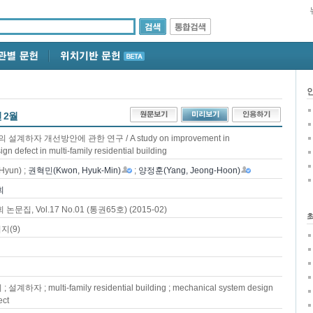
년 2월
하자 개선방안에 관한 연구 / A study on improvement in
n defect in multi-family residential building
yun) ;
권혁민(Kwon, Hyuk-Min)
;
양정훈(Yang, Jeong-Hoon)
회
 Vol.17 No.01 (통권65호) (2015-02)
지(9)
 ; multi-family residential building ; mechanical system design
ect