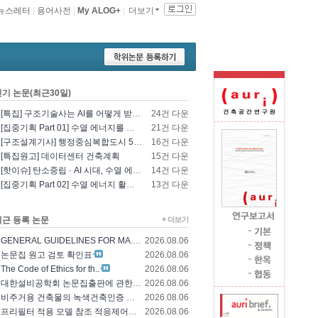
뉴스레터
|
용어사전
|
My ALOG+
|
더보기
인기 논문(최근30일)
[특집] 구조기술사는 AI를 어떻게 받아들일 것인가? - 영국구조기술사회의 AI 및 L..
24건 다운
[집중기획 Part 01] 수열 에너지를 이용한 건물 냉난방 및 데이터센터 냉각
21건 다운
[구조설계기사] 행정중심복합도시 5-1생활권 L5BL 공공주택 건설공사 모듈러 건축물 ..
16건 다운
[특집원고] 데이터센터 건축계획
15건 다운
[핫이슈] 탄소중립 · AI 시대, 수열 에너지 기술의 재조명과 고도화 방향
14건 다운
[집중기획 Part 02] 수열 에너지 활용 기술 및 수열 플랜트 적용
13건 다운
최근 등록 논문
GENERAL GUIDELINES FOR MA..
2026.08.06
논문집 원고 검토 확인표
2026.08.06
The Code of Ethics for th..
2026.08.06
대한설비공학회 논문집출판에 관한 윤리규정
2026.08.06
비주거용 건축물의 녹색건축인증 에너지 및 환경..
2026.08.06
프리필터 적용 모델 참조 적응제어에 의한 가변..
2026.08.06