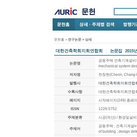
문헌홈
>
연구논문
> 상세
대한건축학회지회연합회
|
논문집
2015
공동주택 건축기계설비의 설계
논문명
mechanical system desig
저자명
천창현(Cheon, Chang-H
발행사
대한건축학회지회연합
수록사항
대한건축학회지회연합회 논문집,
페이지
시작페이지(249) 총페이
ISSN
1229-5752
주제분류
시공(적산) / 환경및설비
공동주택 ; 건축기계설비 ; 설계하자
주제어
of building ; design def