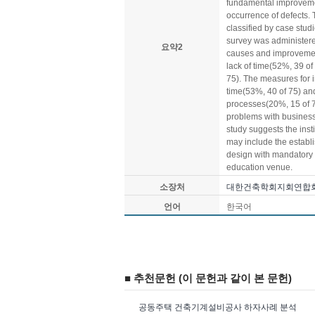
fundamental improvemen
occurrence of defects. 
classified by case stud
survey was administere
요약2
causes and improvement
lack of time(52%, 39 o
75). The measures for
time(53%, 40 of 75) and
processes(20%, 15 of 75
problems with business
study suggests the inst
may include the establ
design with mandatory 
education venue.
소장처
대한건축학회지회연합
언어
한국어
■ 추천문헌 (이 문헌과 같이 본 문헌)
공동주택 건축기계설비공사 하자사례 분석