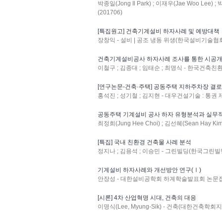
박종일(Jong Il Park) ; 이재우(Jae Woo Le
(201706)
[특집원고] 건축기계설비 하자사례 및 예방대책
장창익 - 설비 | 공조 냉동 위생(한국설비기술협회지) : 
건축기계설비공사 하자사례 조사를 통한 시공개
이철구 ; 김종대 ; 임태순 ; 최명식 - 한국건축친환경설
[연구논문-건축·주택] 공동주택 지하주차장 결로
홍석진 ; 성기철 ; 김지현 - 대우건설기술 : 통권 제3
공동주택 기계설비 공사 하자 유형분석과 실무적
최정희(Jung Hee Choi) ; 김선혜(Sean Hay Kim
[특집] 국내 친환경 건축물 사례 분석
정지나 ; 김용석 ; 이승민 - 그린빌딩(한국그린빌딩협의회
기계설비 하자사례와 개선방안 연구(Ⅰ)
안장성 - 대한설비공학회 하계학술발표회 논문집 : 
[시론] 4차 산업혁명 시대, 건축의 대응
이명식(Lee, Myung-Sik) - 건축(대한건축학회지) : 