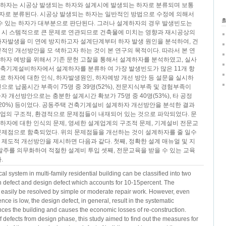
하자는 시공상 발생되는 하자와 설계시에 발생되는 하자로 분류되며 보통
하자로 분류된다. 시공상 발생되는 하자는 일반적인 방법으로 수정에 의해서
 수 있는 하자가 대부분으로 판단된다. 그러나 설계하자의 경우 발생빈도는
 시 스템적으로 큰 문제로 연관되므로 건축물에 미치는 영향과 재시공상의
하자발생을 미 연에 방지하고자 설계단계부터 하자 발생 원인을 분석하여, 건
적인 개선방안을 모 색하고자 하는 것이 본 연구의 목적이다. 따라서 본 연
하자 예방을 위해서 기존 문헌 고찰을 통해서 설계하자를 분석하였고, 실사
축기계설비하자에서 설계하자를 분류하 여 가장 발생빈도가 많은 11개 항
 하자에 대한 인식, 하자발생원인, 하자예방 개선 방안 등 설문을 실시하
으로 납품시간 부족이 75명 중 39명(52%), 전문지식부족 및 경험부족이
 하자 개선방안으로는 충분한 설계시간 확보가 75명 중 40명(53%), 타 공정
(20%) 등이었다. 공동주택 건축기계설비 설계하자 개선방안을 분석한 결과
업의 구조적, 환경적으로 문제점들이 내재되어 있는 것으로 파악되었다. 문
하자에 대한 인식의 문제, 영세한 설계업계의 구조적 문제, 기계설비 전문교
문제점으로 함축되었다. 위의 문제점들을 개선하는 것이 설계하자를 줄 일수
제도적 개선방안을 제시하면 다음과 같다. 첫째, 정확한 설계 매뉴얼 및 지
발주를 의무화하여 적절한 설계비 투입 셋째, 전문교육을 받을 수 있는 교육
.
al system in multi-family residential building can be classified into two
on defect and design defect which accounts for 10-15percent. The
n easily be resolved by simple or moderate repair work. However, even
ence is low, the design defect, in general, result in the systematic
nces the building and causes the economic losses of re-construction.
 defects from design phase, this study aimed to find out the measures for