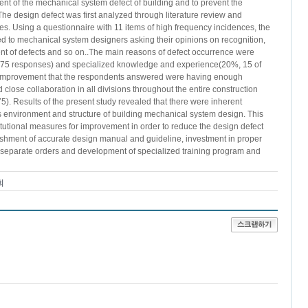
t of the mechanical system defect of building and to prevent the
The design defect was first analyzed through literature review and
ies. Using a questionnaire with 11 items of high frequency incidences, the
d to mechanical system designers asking their opinions on recognition,
 of defects and so on..The main reasons of defect occurrence were
f 75 responses) and specialized knowledge and experience(20%, 15 of
 improvement that the respondents answered were having enough
 close collaboration in all divisions throughout the entire construction
). Results of the present study revealed that there were inherent
 environment and structure of building mechanical system design. This
itutional measures for improvement in order to reduce the design defect
ishment of accurate design manual and guideline, investment in proper
separate orders and development of specialized training program and
회