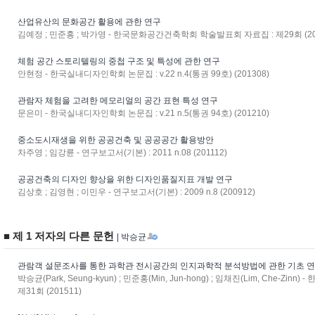
산업유산의 문화공간 활용에 관한 연구
김예정 ; 민준홍 ; 박가영 - 한국문화공간건축학회 학술발표회 자료집 : 제29회 (20
체험 공간 스토리텔링의 중첩 구조 및 특성에 관한 연구
안현정 - 한국실내디자인학회 논문집 : v.22 n.4(통권 99호) (201308)
관람자 체험을 고려한 메모리얼의 공간 표현 특성 연구
문은미 - 한국실내디자인학회 논문집 : v.21 n.5(통권 94호) (201210)
중소도시재생을 위한 공공건축 및 공공공간 활용방안
차주영 ; 임강륜 - 연구보고서(기본) : 2011 n.08 (201112)
공공건축의 디자인 향상을 위한 디자인품질지표 개발 연구
김상호 ; 김영현 ; 이민우 - 연구보고서(기본) : 2009 n.8 (200912)
■ 제 1 저자의 다른 문헌
| 박승균
관람객 설문조사를 통한 과학관 전시공간의 인지과학적 분석방법에 관한 기초 
박승균(Park, Seung-kyun) ; 민준홍(Min, Jun-hong) ; 임채진(Lim, Che-
제31회 (201511)