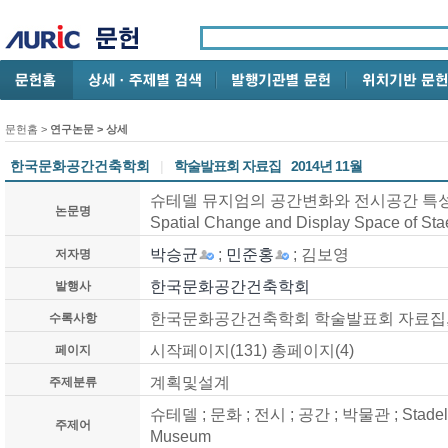
문헌홈
>
연구논문
> 상세
한국문화공간건축학회
|
학술발표회 자료집
2014년 11월
슈테델 뮤지엄의 공간변화와 전시공간 특성에 관한
논문명
Spatial Change and Display Space of St
박승균
;
민준홍
; 김보영
저자명
한국문화공간건축학회
발행사
한국문화공간건축학회 학술발표회 자료집, 제29
수록사항
시작페이지(131) 총페이지(4)
페이지
계획및설계
주제분류
슈테델 ; 문화 ; 전시 ; 공간 ; 박물관 ; Stadel ; Cu
주제어
Museum