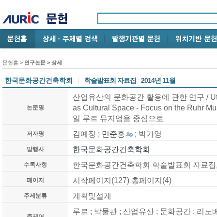
문헌홈
>
연구논문
> 상세
한국문화공간건축학회
|
학술발표회 자료집
2014년 11월
산업유산의 문화공간 활용에 관한 연구 / Utilizatio
as Cultural Space - Focus on the Ruhr M
논문명
일 루르 뮤지엄을 중심으로
김예정 ;
민준홍
; 박가영
저자명
한국문화공간건축학회
발행사
한국문화공간건축학회 학술발표회 자료집, 제29
수록사항
시작페이지(127) 총페이지(4)
페이지
계획및설계
주제분류
루르 ; 박물관 ; 산업유산 ; 문화공간 ; 리노베이션
주제어