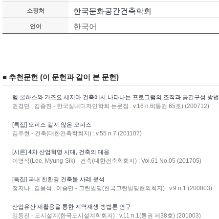
한국문화공간건축학회
소장처
한국어
언어
■ 추천문헌 (이 문헌과 같이 본 문헌)
렘 쿨하스와 카즈요 세지마 건축에서 나타나는 프로그램의 조직과 공간구성 방
권경민 ; 김종진 - 한국실내디자인학회 논문집 : v.16 n.6(통권 65호) (200712)
[특집] 오피스 같지 않은 오피스
김주현 - 건축(대한건축학회지) : v.55 n.7 (201107)
[시론] 4차 산업혁명 시대, 건축의 대응
이명식(Lee, Myung-Sik) - 건축(대한건축학회지) : Vol.61 No.05 (201705)
[특집] 국내 친환경 건축물 사례 분석
정지나 ; 김용석 ; 이승민 - 그린빌딩(한국그린빌딩협의회지) : v.9 n.1 (200803)
산업유산 재활용을 통한 지역재생 방법론 연구
강동진 - 도시설계(한국도시설계학회지) : v.11 n.1(통권 제38호) (201003)