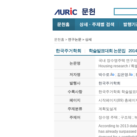
문헌홈
>
연구논문
> 상세
한국주거학회
|
학술발표대회 논문집
201
국내 장수명주택 연구의 특성 및 경
논문명
Housing research
저자명
박수로
;
김은영
;
발행사
한국주거학회
수록사항
한국주거학회 학술발표대회 논
페이지
시작페이지(89) 총페이지
주제분류
계획및설계
주제어
장수명 주택 ; 구조체 ; 부품 ; 가
According to 2013 data 
has already surpassed 