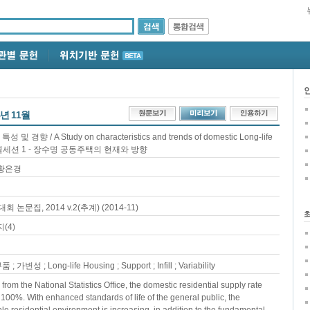
4년 11월
향 / A Study on characteristics and trends of domestic Long-life
 / 특별세션 1 - 장수명 공동주택의 현재와 방향
 황은경
문집, 2014 v.2(추계) (2014-11)
(4)
변성 ; Long-life Housing ; Support ; Infill ; Variability
from the National Statistics Office, the domestic residential supply rate
100%. With enhanced standards of life of the general public, the