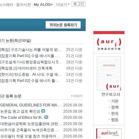
뉴스레터
|
용어사전
|
My ALOG+
|
더보기
인기 논문(최근30일)
[특집] 구조기술사는 AI를 어떻게 받아들일 것인가? - 영국구조기술사회의 AI 및 L..
25건 다운
[집중기획 Part 01] 수열 에너지를 이용한 건물 냉난방 및 데이터센터 냉각
21건 다운
[구조설계기사] 행정중심복합도시 5-1생활권 L5BL 공공주택 건설공사 모듈러 건축물 ..
18건 다운
[특집원고] 데이터센터 건축계획
16건 다운
[핫이슈] 탄소중립 · AI 시대, 수열 에너지 기술의 재조명과 고도화 방향
14건 다운
[집중기획 Part 02] 수열 에너지 활용 기술 및 수열 플랜트 적용
13건 다운
최근 등록 논문
GENERAL GUIDELINES FOR MA..
2026.08.06
논문집 원고 검토 확인표
2026.08.06
The Code of Ethics for th..
2026.08.06
대한설비공학회 논문집출판에 관한 윤리규정
2026.08.06
비주거용 건축물의 녹색건축인증 에너지 및 환경..
2026.08.06
프리필터 적용 모델 참조 적응제어에 의한 가변..
2026.08.06