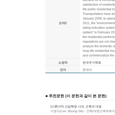
demand for a comfortabl
satisfaction of resident
life public residential 
Transportation have an
January 2006, to opera
요약2
2011, the "environmenta
rating indication syste
system" in February 20
the residential perform
regulations are not cle
analyze the domestic re
long-life residential h
and commercialize the s
소장처
한국주거학회
언어
한국어
■ 추천문헌 (이 문헌과 같이 본 문헌)
[시론] 4차 산업혁명 시대, 건축의 대응
이명식(Lee, Myung-Sik) - 건축(대한건축학회지) : 