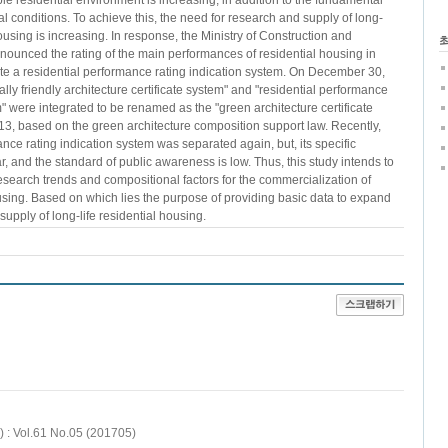
e residential environment is increasing, in addition to the fundamental
ial conditions. To achieve this, the need for research and supply of long-
housing is increasing. In response, the Ministry of Construction and
nounced the rating of the main performances of residential housing in
te a residential performance rating indication system. On December 30,
lly friendly architecture certificate system" and "residential performance
m" were integrated to be renamed as the "green architecture certificate
13, based on the green architecture composition support law. Recently,
ance rating indication system was separated again, but, its specific
ar, and the standard of public awareness is low. Thus, this study intends to
search trends and compositional factors for the commercialization of
ousing. Based on which lies the purpose of providing basic data to expand
upply of long-life residential housing.
Vol.61 No.05 (201705)