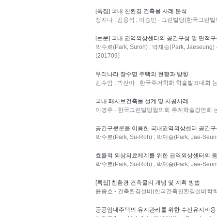
[특집] 국내 친환경 건축물 사례 분석
정지나 ; 김용석 ; 이승민 - 그린빌딩(한국그린빌딩협의회
[논문] 국내 권역외상센터의 공간구성 및 면적
박수로(Park, Suroh) ; 박재승(Park, Jaese
(201709)
우리나라 장수명 주택의 현황과 방향
김수암 ; 박진아 - 한국주거학회 학술발표대회 논문집 :
국내 패시브건축물 설계 및 시공사례
이명주 - 한국그린빌딩협의회 추계학술강연회 논문집 
공간구문론을 이용한 국내권역외상센터 공간구
박수로(Park, Su-Roh) ; 박재승(Park, Jae-Se
효율적 외상의료체계를 위한 권역외상센터의 동
박수로(Park, Su-Roh) ; 박재승(Park, Jae-Seung)
[특집] 친환경 건축물의 개념 및 계획 방법
윤종호 - 건축환경설비(한국건축친환경설비학회지) : v
공공임대주택의 유지관리를 위한 수선유지비용