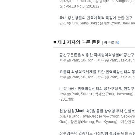
이학주(Lee, Hak-Ju) ; 김성희(Kim, Sunghee
집 : Vol.18 No.6 (201812)
국내 정신병원의 건축계획적 특징에 관한 연구
김상복(Kim, Sang-Bok) ; 윤재희(Yoon, Jae-
■ 제 1 저자의 다른 문헌
| 박수로
공간구문론을 이용한 국내권역외상센터 공간구
박수로(Park, Su-Roh) ; 박재승(Park, Jae-Se
효율적 외상의료체계를 위한 권역외상센터의 동
박수로(Park, Su-Roh) ; 박재승(Park, Jae-Seung)
[논문] 국내 권역외상센터의 공간구성 및 면적
박수로(Park, Suroh) ; 박재승(Park, Jaese
(201709)
현장 실험(Mock Up)을 통한 장수명 주택 
장활제(Jang, Hwal-Je) ; 윤석운(Yoon, Seok-Wo
Goo) ; 황은경(Hwang, Eun-Kyoung) - 대한건
장수명주택 인증제도 개선방향 설정을 위한 공동