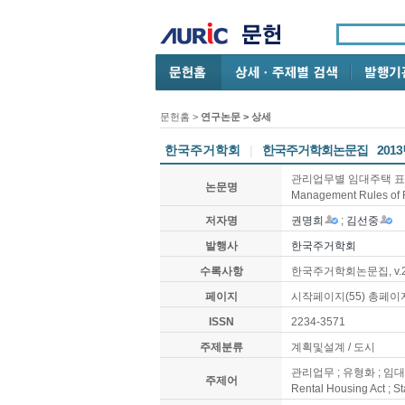
문헌홈
>
연구논문
> 상세
한국주거학회
|
한국주거학회논문집
201
관리업무별 임대주택 표준관리규약
논문명
Management Rules of 
저자명
권명희
;
김선중
발행사
한국주거학회
수록사항
한국주거학회논문집, v.24 n
페이지
시작페이지(55) 총페이지
ISSN
2234-3571
주제분류
계획및설계 / 도시
관리업무 ; 유형화 ; 임대주택
주제어
Rental Housing Act ; 