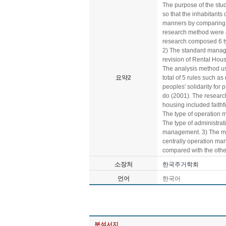
The purpose of the stu
so that the inhabitants
manners by comparing 
research method were as
research composed 6 t
2) The standard managem
revision of Rental Hou
The analysis method us
요약2
total of 5 rules such a
peoples' solidarity for
do (2001). The research
housing included faith
The type of operation 
The type of administra
management. 3) The ma
centrally operation ma
compared with the other
소장처
한국주거학회
언어
한국어
분석서지