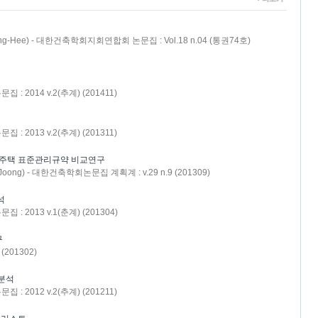
oung-Hee) - 대한건축학회지회연합회 논문집 : Vol.18 n.04 (통권74호)
 2014 v.2(추계) (201411)
 2013 v.2(추계) (201311)
주택 표준관리규약 비교연구
Joong) - 대한건축학회논문집 계획계 : v.29 n.9 (201309)
석
 2013 v.1(춘계) (201304)
구
(201302)
분석
 2012 v.2(추계) (201211)