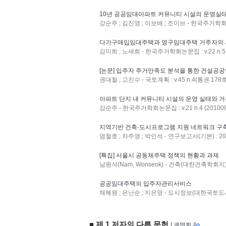
10년 공공임대아파트 커뮤니티 시설의 운영실태
강순주 ; 김진영 ; 이보배 ; 조이브 - 한국주거학회논문집
다가구매입임대주택과 영구임대주택 거주자의 
김미희 ; 노세희 - 한국주거학회논문집 : v.22 n.5 (
[논문] 입주자 주거만족도 분석을 통한 건설
권대철 ; 고진수 - 국토계획 : v.45 n.4(통권 178호)
아파트 단지 내 커뮤니티 시설의 운영 실태와 거
강순주 - 한국주거학회논문집 : v.21 n.4 (201008
지역기반 건축·도시프로그램 지원 네트워크 구축
염철호 ; 차주영 ; 박인석 - 연구보고서(기본) : 2008
[특집] 서울시 공동체주택 정책의 현황과 과제
남원석(Nam, Wonseok) - 건축(대한건축학회지) : V
공공임대주택의 입주자관리서비스
채혜원 ; 은난순 ; 지은영 - 도시정보(대한국토도시계
■ 제 1 저자의 다른 문헌
| 권명희