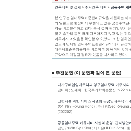
건축계획 및 설계
>
주거건축 계획
>
공동주택 계
본 연구는 임대주택표준관리규약을 지원하는 세부
의 일환으로 현장에서 수행되고 있는 공동주택관리
약을 비교분석하고 있다. 분석 결과 관리업무의 
및 기술관리 등은 크게 다루어지지 않고 있는 것
이루어지고 있음을 확인할 수 있었다. 또한 임차
있으며 단체별 임대주택표준관리규약에서 규정하는
대주택표준관리규약은 비교적 제정 목적에 맞게 
규약으로 개정될 필요가 있음을 시사하고 있다.
■ 추천문헌 (이 문헌과 같이 본 문헌)
다가구매입임대주택과 영구임대주택 거주자의 
김미희 ; 노세희 - 한국주거학회논문집 : v.22 n.4 (
고령자를 위한 서비스 지원형 공공임대주택의
홍이경(Yi-Kyung Hong) ; 주서령(Seo Ryeung 
(202202)
공공임대주택 커뮤니티 시설의 운영· 관리방안에
김민규(Min-Gyu Kim) ; 서지은(Ji-Eun Seo) -