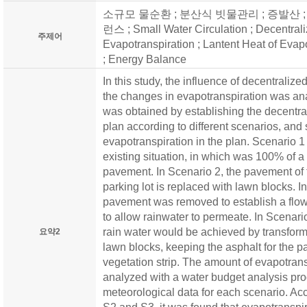
소규모 물순환 ; 분산식 빗물관리 ; 증발산 
런스 ; Small Water Circulation ; Decentra
주제어
Evapotranspiration ; Lantent Heat of Evap
; Energy Balance
In this study, the influence of decentrali
the changes in evapotranspiration was an
was obtained by establishing the decentr
plan according to different scenarios, an
evapotranspiration in the plan. Scenario 1 
existing situation, in which was 100% of a 
pavement. In Scenario 2, the pavement of t
parking lot is replaced with lawn blocks. 
pavement was removed to establish a flowe
to allow rainwater to permeate. In Scenario 
rain water would be achieved by transform
요약2
lawn blocks, keeping the asphalt for the p
vegetation strip. The amount of evapotransp
analyzed with a water budget analysis pr
meteorological data for each scenario. Acc