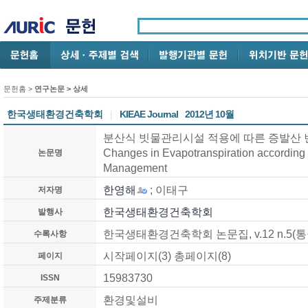
문헌홈
>
연구논문
> 상세
한국생태환경건축학회
|
KIEAE Journal
2012년 10월
분산식 빗물관리시설 적용에 따른 증발산 변화 연구
Changes in Evapotranspiration according 
논문명
Management
한영해
; 이태구
저자명
한국생태환경건축학회
발행사
한국생태환경건축학회 논문집, v.12 n.5(통권 5
수록사항
시작페이지(3) 총페이지(8)
페이지
15983730
ISSN
환경및설비
주제분류