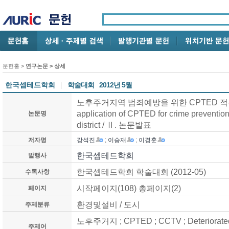
문헌홈
>
연구논문
> 상세
한국셉테드학회
|
학술대회
2012년 5월
노후주거지역 범죄예방을 위한 CPTED 적용방안 
application of CPTED for crime prevention 
논문명
district / Ⅱ. 논문발표
저자명
강석진
;
이승재
;
이경훈
한국셉테드학회
발행사
한국셉테드학회 학술대회 (2012-05)
수록사항
시작페이지(108) 총페이지(2)
페이지
환경및설비 / 도시
주제분류
노후주거지 ; CPTED ; CCTV ; Deteriorated R
주제어