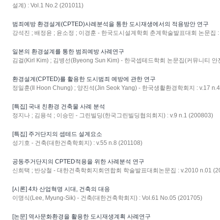
설계) : Vol.1 No.2 (201011)
범죄예방 환경설계(CPTED)사례분석을 통한 도시재생에서의 적용방안 연구
강석진 ; 배정윤 ; 윤소정 ; 이경훈 - 한국도시설계학회 춘계학술발표대회 논문집 : 
일본의 환경설계를 통한 범죄예방 사례연구
김걸(Kirl Kim) ; 김병선(Byeong Sun Kim) - 한국셉테드학회 논문집(커뮤니티 안전과 
환경설계(CPTED)를 활용한 도시범죄 예방에 관한 연구
정일훈(Il Hoon Chung) ; 양진석(Jin Seok Yang) - 한국생활환경학회지 : v.17 n.4 
[특집] 국내 친환경 건축물 사례 분석
정지나 ; 김용석 ; 이승민 - 그린빌딩(한국그린빌딩협의회지) : v.9 n.1 (200803)
[특집] 주거단지의 셉테드 설계요소
성기호 - 건축(대한건축학회지) : v.55 n.8 (201108)
공동주거단지의 CPTED적용을 위한 사례분석 연구
신희택 ; 반상철 - 대한건축학회지회연합회 학술발표대회논문집 : v.2010 n.01 (20
[시론] 4차 산업혁명 시대, 건축의 대응
이명식(Lee, Myung-Sik) - 건축(대한건축학회지) : Vol.61 No.05 (201705)
[논문] 역사문화환경을 활용한 도시재생계획 사례연구