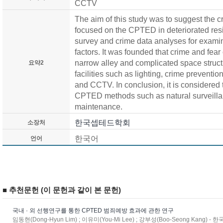
CCTV
The aim of this study was to suggest the 
focused on the CPTED in deteriorated reside
survey and crime data analyses for examin
factors. It was founded that crime and fea
narrow alley and complicated space structu
요약2
facilities such as lighting, crime preventi
and CCTV. In conclusion, it is considered th
CPTED methods such as natural surveillan
maintenance.
한국셉테드학회
소장처
한국어
언어
■ 추천문헌 (이 문헌과 같이 본 문헌)
국내 · 외 선행연구를 통한 CPTED 범죄예방 효과에 관한 연구
임동현(Dong-Hyun Lim) ; 이유미(You-Mi Lee) ; 강부성(Boo-Seong Ka