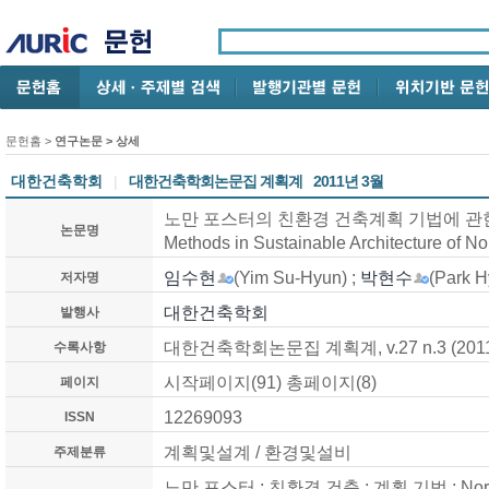
문헌홈
>
연구논문
> 상세
대한건축학회
|
대한건축학회논문집 계획계
2011년 3월
노만 포스터의 친환경 건축계획 기법에 관한 연구 /
논문명
Methods in Sustainable Architecture of N
임수현
(Yim Su-Hyun) ;
박현수
(Park 
저자명
대한건축학회
발행사
대한건축학회논문집 계획계, v.27 n.3 (2011
수록사항
시작페이지(91) 총페이지(8)
페이지
12269093
ISSN
계획및설계 / 환경및설비
주제분류
노만 포스터 ; 친환경 건축 ; 계획 기법 ; Norman 