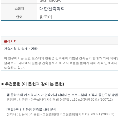
technology.
대한건축학회
소장처
한국어
언어
분석서지
건축계획 및 설계
>
기타
이 연구에서는 노만 포스터의 친환경 건축계획 기법을 건축물의 형태와 외피 디자인
살펴보고, 국내에서 친환경 건축설계 시 에너지 효율을 높이기 위해 계획 단계에서
도출하고 있다.
■ 추천문헌 (이 문헌과 같이 본 문헌)
렘 쿨하스와 카즈요 세지마 건축에서 나타나는 프로그램의 조직과 공간구성 방
권경민 ; 김종진 - 한국실내디자인학회 논문집 : v.16 n.6(통권 65호) (200712)
[특집] 국내 친환경 건축물 사례 분석
정지나 ; 김용석 ; 이승민 - 그린빌딩(한국그린빌딩협의회지) : v.9 n.1 (200803)