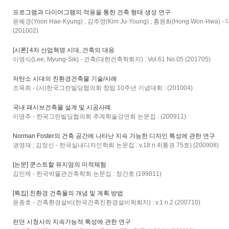
프로그램과 다이어그램의 적용을 통한 건축 형태 생성 연구
윤혜경(Yoon Hae-Kyung) ; 김주영(Kim Ju-Young) ; 홍원화(Hong Won-Hwa)
(201002)
[시론] 4차 산업혁명 시대, 건축의 대응
이명식(Lee, Myung-Sik) - 건축(대한건축학회지) : Vol.61 No.05 (201705)
저탄소 시대의 친환경건축물 기술/사례
조욱희 - (사)한국그린빌딩협의회 창립 10주년 기념대회 : (201004)
국내 패시브건축물 설계 및 시공사례
이명주 - 한국그린빌딩협의회 추계학술강연회 논문집 : (200911)
Norman Foster의 건축 공간에 나타난 지속 가능한 디자인 특성에 관한 연구
권영재 ; 김정신 - 한국실내디자인학회 논문집 : v.18 n.4(통권 75호) (200908)
[논문] 쿤스트할 뮤지엄의 미적체험
김민제 - 한국박물관건축학회 논문집 : 창간호 (199811)
[특집] 친환경 건축물의 개념 및 계획 방법
윤종호 - 건축환경설비(한국건축친환경설비학회지) : v.1 n.2 (200710)
런던 시청사의 지속가능적 특성에 관한 연구