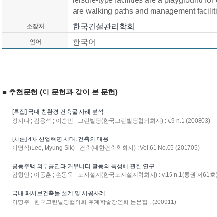
leisure-type facilities are a playground for 
are walking paths and management facilitie
한국건설관리학회
소장처
한국어
언어
■ 추천문헌 (이 문헌과 같이 본 문헌)
[특집] 국내 친환경 건축물 사례 분석
정지나 ; 김용석 ; 이승민 - 그린빌딩(한국그린빌딩협의회지) : v.9 n.1 (200803)
[시론] 4차 산업혁명 시대, 건축의 대응
이명식(Lee, Myung-Sik) - 건축(대한건축학회지) : Vol.61 No.05 (201705)
공동주택 외부공간과 커뮤니티 활동의 특성에 관한 연구
김형언 ; 이동훈 ; 손동욱 - 도시설계(한국도시설계학회지) : v.15 n.1(통권 제61호) 
국내 패시브건축물 설계 및 시공사례
이명주 - 한국그린빌딩협의회 추계학술강연회 논문집 : (200911)