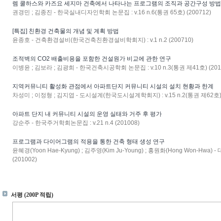
렘 쿨하스와 카즈요 세지마 건축에서 나타나는 프로그램의 조직과 공간구성 방
권경민 ; 김종진 - 한국실내디자인학회 논문집 : v.16 n.6(통권 65호) (200712)
[특집] 친환경 건축물의 개념 및 계획 방법
윤종호 - 건축환경설비(한국건축친환경설비학회지) : v.1 n.2 (200710)
조적벽의 CO2 배출비용을 포함한 건설원가 비교에 관한 연구
이병윤 ; 김보라 ; 김광희 - 한국건축시공학회 논문집 : v.10 n.3(통권 제41호) (201
지역커뮤니티 활성화 관점에서 아파트단지 커뮤니티 시설의 설치 현황과 한계
차성미 ; 이정형 ; 김지엽 - 도시설계(한국도시설계학회지) : v.15 n.2(통권 제62호) 
아파트 단지 내 커뮤니티 시설의 운영 실태와 거주 후 평가
강순주 - 한국주거학회논문집 : v.21 n.4 (201008)
프로그램과 다이어그램의 적용을 통한 건축 형태 생성 연구
윤혜경(Yoon Hae-Kyung) ; 김주영(Kim Ju-Young) ; 홍원화(Hong Won-Hwa)
(201002)