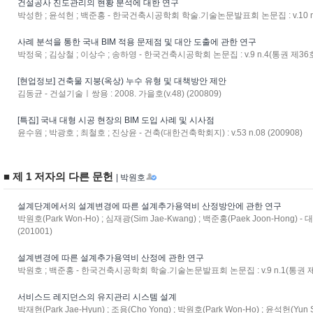
건설공사 진도관리의 현황 분석에 대한 연구
박성한 ; 윤석헌 ; 백준홍 - 한국건축시공학회 학술.기술논문발표회 논문집 : v.10 n.1(
사례 분석을 통한 국내 BIM 적용 문제점 및 대안 도출에 관한 연구
박정욱 ; 김상철 ; 이상수 ; 송하영 - 한국건축시공학회 논문집 : v.9 n.4(통권 제36호)
[현업정보] 건축물 지붕(옥상) 누수 유형 및 대책방안 제안
김동균 - 건설기술ㅣ쌍용 : 2008. 가을호(v.48) (200809)
[특집] 국내 대형 시공 현장의 BIM 도입 사례 및 시사점
윤수원 ; 박광호 ; 최철호 ; 진상윤 - 건축(대한건축학회지) : v.53 n.08 (200908)
■ 제 1 저자의 다른 문헌
| 박원호
설계단계에서의 설계변경에 따른 설계추가용역비 산정방안에 관한 연구
박원호(Park Won-Ho) ; 심재광(Sim Jae-Kwang) ; 백준홍(Paek Joon-Hong)
(201001)
설계변경에 따른 설계추가용역비 산정에 관한 연구
박원호 ; 백준홍 - 한국건축시공학회 학술.기술논문발표회 논문집 : v.9 n.1(통권 제16
서비스드 레지던스의 유지관리 시스템 설계
박재현(Park Jae-Hyun) ; 조용(Cho Yong) ; 박원호(Park Won-Ho) ; 윤석헌(Yun S