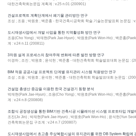
대한건축학회논문집 계획계 : v.25 n.01 (200901)
건설프로젝트 계획단계에서 폐기물 관리방안 연구
조성 ; 조용 ; 박원호 ; 백준홍 - 한국건축시공학회 학술.기술논문발표회 논문집 : v.8 n
도시재생사업에서 개발 사업을 통한 지역활성화 방안 연구
조용(Cho Yong) ; 박재현(Park Jae-Hyun) ; 박원호(Park Won-Ho) ; 백준홍(
계 : v.24 n.11 (200811)
3차원 설계 프로세스의 참여주체 변화에 따른 발전 방향 연구
이경하 ; 조진 ; 박원호 ; 윤석헌 ; 백준홍 - 대한건축학회 학술발표대회 논문집 : (20
BIM 적용 공공시설 프로젝트 단계별 유지관리 시스템 적용방안 연구
조성 ; 조용 ; 박원호 ; 윤석헌 ; 백준홍 - 대한건축학회 학술발표대회 논문집 : (200
건설업 총생산 증감을 이용한 한국 건설경기 동향 분석
박재현(Park Jae-Hyun) ; 조용(Cho Yong) ; 박원호(Park Won-Ho) ; 백준홍(
계 : v.24 n.8 (200808)
조합식 공정생성을 통한 BIM기반 건축시공 시뮬레이션 시스템 프로토타입 개발
조진(Jo Jin) ; 박재현(Park Jae-Hyun) ; 박원호(Park Won-Ho) ; 윤석헌(Yun Seo
건축학회논문집 구조계 : v.24 n.7 (200807)
도시재생사업에서 초고층 주상복합시설의 유지관리를 위한 DB System 확립에 