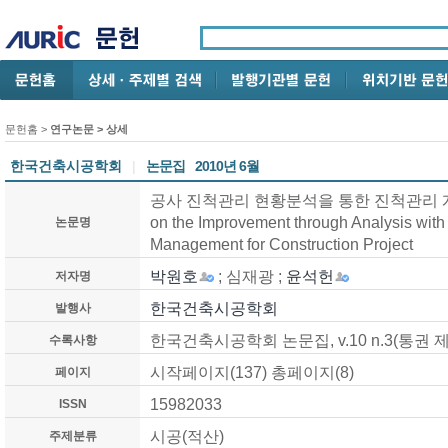
문헌홈
>
연구논문
> 상세
한국건축시공학회
|
논문집
2010년 6월
공사 진척관리 현황분석을 통한 진척관리 개선방
on the Improvement through Analysis with
논문명
Management for Construction Project
박원호
; 심재광 ;
윤석헌
저자명
한국건축시공학회
발행사
한국건축시공학회 논문집, v.10 n.3(통권 제41
수록사항
시작페이지(137) 총페이지(8)
페이지
15982033
ISSN
시공(적산)
주제분류