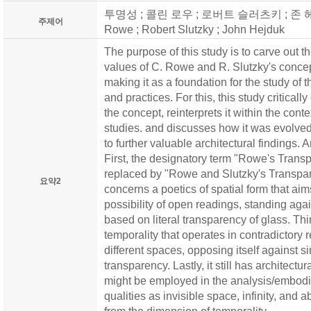
투명성 ; 콜린 로우 ; 로버트 슬러츠키 ; 존 헤이덕 
주제어
Rowe ; Robert Slutzky ; John Hejduk
The purpose of this study is to carve out 
values of C. Rowe and R. Slutzky's concep
making it as a foundation for the study of 
and practices. For this, this study critica
the concept, reinterprets it within the con
studies. and discusses how it was evolved 
to further valuable architectural findings. 
First, the designatory term "Rowe's Transp
replaced by "Rowe and Slutzky's Transpare
요약2
concerns a poetics of spatial form that a
possibility of open readings, standing aga
based on literal transparency of glass. Third
temporality that operates in contradictory
different spaces, opposing itself against sim
transparency. Lastly, it still has architect
might be employed in the analysis/embodim
qualities as invisible space, infinity, and 