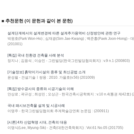
■ 추천문헌 (이 문헌과 같이 본 문헌)
설계단계에서의 설계변경에 따른 설계추가용역비 산정방안에 관한 연구
박원호(Park Won-Ho) ; 심재광(Sim Jae-Kwang) ; 백준홍(Paek Joon-Hong)
(201001)
[특집] 국내 친환경 건축물 사례 분석
정지나 ; 김용석 ; 이승민 - 그린빌딩(한국그린빌딩협의회지) : v.9 n.1 (200803)
[기술정보] 흙막이가시설의 종류 및 최신공법 소개
윤성필 - 건설기술ㅣ쌍용 : 2010. 가을호(v.56) (201009)
[특집] 방수공사의 종류와 시공기술의 이해
안상로 ; 곽규성 ; 최성민 ; 오상근 - 한국건축시공학회지 : v.10 n.4(통권 제42호) (2
국내 패시브건축물 설계 및 시공사례
이명주 - 한국그린빌딩협의회 추계학술강연회 논문집 : (200911)
[시론] 4차 산업혁명 시대, 건축의 대응
이명식(Lee, Myung-Sik) - 건축(대한건축학회지) : Vol.61 No.05 (201705)