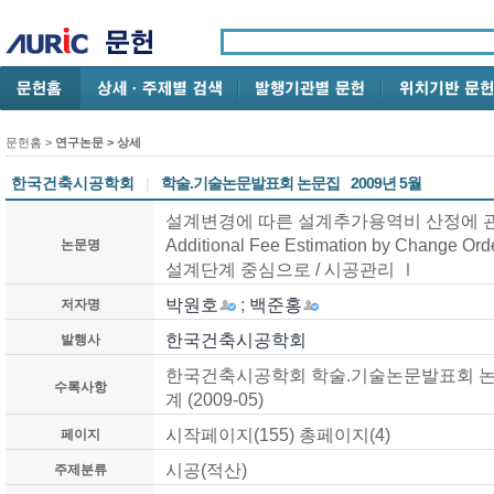
문헌홈
>
연구논문
> 상세
한국건축시공학회
|
학술.기술논문발표회 논문집
2009년 5월
설계변경에 따른 설계추가용역비 산정에 관한 연구 
Additional Fee Estimation by Change Ord
논문명
설계단계 중심으로 / 시공관리 Ⅰ
박원호
;
백준홍
저자명
한국건축시공학회
발행사
한국건축시공학회 학술.기술논문발표회 논문집, v
수록사항
계 (2009-05)
시작페이지(155) 총페이지(4)
페이지
시공(적산)
주제분류