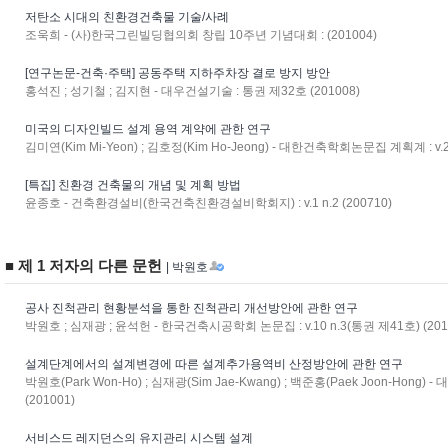
저탄소 시대의 친환경건축물 기술/사례
조욱희 - (사)한국그린빌딩협의회 창립 10주년 기념대회 : (201004)
[연구논문-건축·주택] 공동주택 지하주차장 결로 방지 방안
홍석진 ; 성기철 ; 김지현 - 대우건설기술 : 통권 제32호 (201008)
미국의 디자인빌드 설계 용역 계약에 관한 연구
김미연(Kim Mi-Yeon) ; 김호정(Kim Ho-Jeong) - 대한건축학회논문집 계획계 : v.25 
[특집] 친환경 건축물의 개념 및 계획 방법
윤종호 - 건축환경설비(한국건축친환경설비학회지) : v.1 n.2 (200710)
■ 제 1 저자의 다른 문헌
| 박원호
공사 진척관리 현황분석을 통한 진척관리 개선방안에 관한 연구
박원호 ; 심재광 ; 윤석헌 - 한국건축시공학회 논문집 : v.10 n.3(통권 제41호) (201
설계단계에서의 설계변경에 따른 설계추가용역비 산정방안에 관한 연구
박원호(Park Won-Ho) ; 심재광(Sim Jae-Kwang) ; 백준홍(Paek Joon-Hong)
(201001)
서비스드 레지던스의 유지관리 시스템 설계