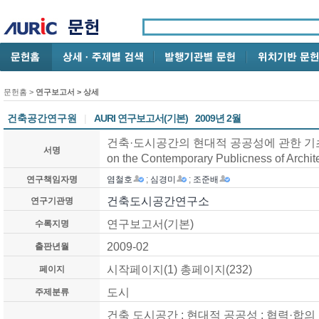
문헌홈
>
연구보고서
> 상세
건축공간연구원
|
AURI 연구보고서(기본)
2009년 2월
건축·도시공간의 현대적 공공성에 관한 기초 연구 /
서명
on the Contemporary Publicness of Archi
연구책임자명
염철호
;
심경미
;
조준배
건축도시공간연구소
연구기관명
연구보고서(기본)
수록지명
2009-02
출판년월
시작페이지(1) 총페이지(232)
페이지
도시
주제분류
건축 도시공간 ; 현대적 공공성 ; 협력·합의 ; 관리