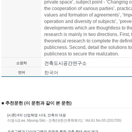
private space’, subject point - ‘Changing o
the cooperation of various parties’, practic
values and formation of agreements’, ‘I
operation and diversity of subjects’, ‘prev
developments which are thoughtless to the
research is mainly in two directions. First,
theoretical research to complete the defin
publicness. Second, detail the solutions 
publicness to secure the realization.
건축도시공간연구소
소장처
한국어
언어
■ 추천문헌 (이 문헌과 같이 본 문헌)
[시론] 4차 산업혁명 시대, 건축의 대응
이명식(Lee, Myung-Sik) - 건축(대한건축학회지) : Vol.61 No.05 (201705)
프로그램과 다이어그램의 적용을 통한 건축 형태 생성 연구