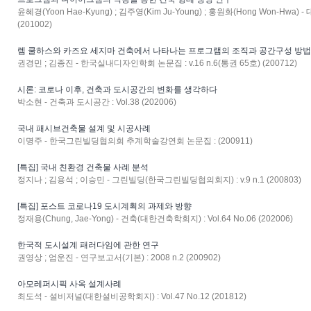
윤혜경(Yoon Hae-Kyung) ; 김주영(Kim Ju-Young) ; 홍원화(Hong Won-Hwa)
(201002)
렘 쿨하스와 카즈요 세지마 건축에서 나타나는 프로그램의 조직과 공간구성 방
권경민 ; 김종진 - 한국실내디자인학회 논문집 : v.16 n.6(통권 65호) (200712)
시론: 코로나 이후, 건축과 도시공간의 변화를 생각하다
박소현 - 건축과 도시공간 : Vol.38 (202006)
국내 패시브건축물 설계 및 시공사례
이명주 - 한국그린빌딩협의회 추계학술강연회 논문집 : (200911)
[특집] 국내 친환경 건축물 사례 분석
정지나 ; 김용석 ; 이승민 - 그린빌딩(한국그린빌딩협의회지) : v.9 n.1 (200803)
[특집] 포스트 코로나19 도시계획의 과제와 방향
정재용(Chung, Jae-Yong) - 건축(대한건축학회지) : Vol.64 No.06 (202006)
한국적 도시설계 패러다임에 관한 연구
권영상 ; 엄운진 - 연구보고서(기본) : 2008 n.2 (200902)
아모레퍼시픽 사옥 설계사례
최도석 - 설비저널(대한설비공학회지) : Vol.47 No.12 (201812)