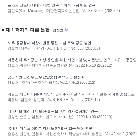
포스트 코로나 시대에 대한 건축 계획적 대응 방안 연구
김민석(Kim, Minseok) - 대한건축학회논문집 : Vol.37 No.02 (202102)
■ 제 1 저자의 다른 문헌
| 염철호
노후 공공청사 복합개발을 통한 도심 주택 공급 방안
염철호; 서수정; 이여경 - AURI BRIEF : No. 300 (202508)
아동친화 주거공간 조성·운영을 위한 사업모델 및 지원방안 연구 - 소규모 공공임
염철호;박유나;강현미 - 연구보고서(기본) : 2022 No.10 (202212)
공공지원 민간주도 수요맞춤형 주택공급 활성화
염철호 - 주거(한국주거학회지) : Vol.17 No.2 (202212)
대규모 재난에 따른 이재민의 임시주거시설 사례 -미국과 일본 사례를 중심으로-
박유나; 염철호; 강현미 - AURI BRIEF : No. 257 (202212)
네거티브 헤리티지 보전·활용을 위한 의사결정체계 연구
권영란;손은신;염철호 - 연구보고서(기본) : 2022 No.08 (202210)
국내 네거티브 헤리티지의 보전?활용 갈등 특성 연구
손은신;권영란;염철호 - 대한건축학회 학술발표대회 논문집 : Vol.42 No.2 (20221