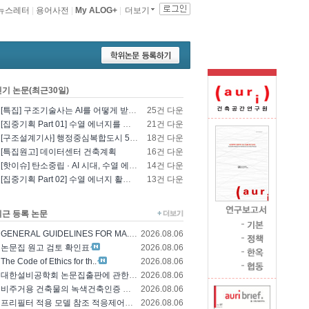
뉴스레터
|
용어사전
|
My ALOG+
|
더보기
인기 논문(최근30일)
[특집] 구조기술사는 AI를 어떻게 받아들일 것인가? - 영국구조기술사회의 AI 및 L..
25건 다운
[집중기획 Part 01] 수열 에너지를 이용한 건물 냉난방 및 데이터센터 냉각
21건 다운
[구조설계기사] 행정중심복합도시 5-1생활권 L5BL 공공주택 건설공사 모듈러 건축물 ..
18건 다운
[특집원고] 데이터센터 건축계획
16건 다운
[핫이슈] 탄소중립 · AI 시대, 수열 에너지 기술의 재조명과 고도화 방향
14건 다운
[집중기획 Part 02] 수열 에너지 활용 기술 및 수열 플랜트 적용
13건 다운
최근 등록 논문
GENERAL GUIDELINES FOR MA..
2026.08.06
논문집 원고 검토 확인표
2026.08.06
The Code of Ethics for th..
2026.08.06
대한설비공학회 논문집출판에 관한 윤리규정
2026.08.06
비주거용 건축물의 녹색건축인증 에너지 및 환경..
2026.08.06
프리필터 적용 모델 참조 적응제어에 의한 가변..
2026.08.06