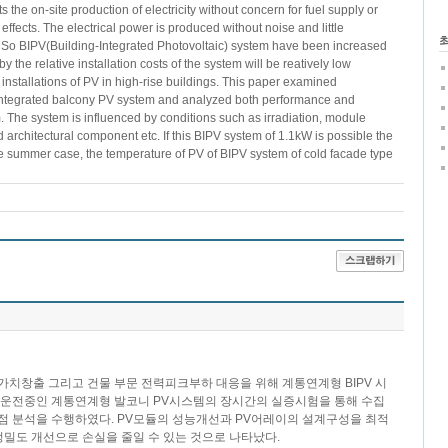
 the on-site production of electricity without concern for fuel supply or
ffects. The electrical power is produced without noise and little
. So BIPV(Building-Integrated Photovoltaic) system have been increased
 the relative installation costs of the system will be reatively low
 installations of PV in high-rise buildings. This paper examined
ng integrated balcony PV system and analyzed both performance and
. The system is influenced by conditions such as irradiation, module
architectural component etc. If this BIPV system of 1.1kW is possible the
the summer case, the temperature of PV of BIPV system of cold facade type
가치창출 그리고 건물 부문 전력피크부하 대응을 위해 계통연계형 BIPV 시
 운전중인 계통연계형 발코니 PV시스템의 장시간의 실증시험을 통해 수집
제점 분석을 수행하였다. PV모듈의 성능개선과 PV어레이의 설계구성을 최적
정밀도 개선으로 손실을 줄일 수 있는 것으로 나타났다.