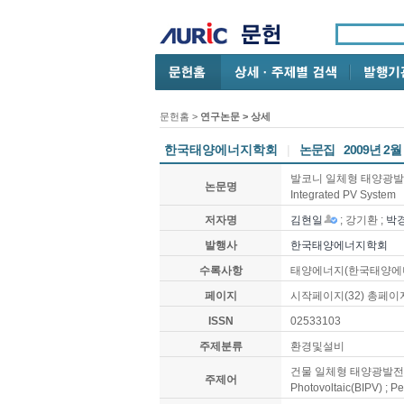
문헌홈
>
연구논문
> 상세
한국태양에너지학회
|
논문집
2009년 2월
발코니 일체형 태양광발전시스템
논문명
Integrated PV System
저자명
김현일
; 강기환 ;
박
발행사
한국태양에너지학회
수록사항
태양에너지(한국태양에너지학회
페이지
시작페이지(32) 총페이지
ISSN
02533103
주제분류
환경및설비
건물 일체형 태양광발전 ; 성
주제어
Photovoltaic(BIPV) ; P