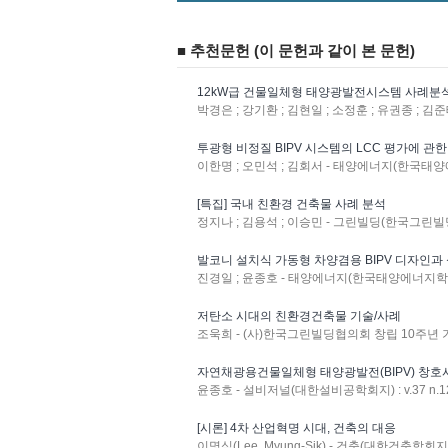
■ 추천문헌 (이 문헌과 같이 본 문헌)
12kW급 건물일체형 태양광발전시스템 사례분
박경은 ; 강기환 ; 김현일 ; 소정훈 ; 유권종 ; 김준
투광형 비정질 BIPV 시스템의 LCC 평가에 관한
이한명 ; 오민석 ; 김회서 - 태양에너지(한국태양에너지
[특집] 국내 친환경 건축물 사례 분석
정지나 ; 김용석 ; 이승민 - 그린빌딩(한국그린빌딩협의회
발코니 설치식 가동형 차양겸용 BIPV 디자인과
진경일 ; 윤종호 - 태양에너지(한국태양에너지학회 논문집
저탄소 시대의 친환경건축물 기술/사례
조욱희 - (사)한국그린빌딩협의회 창립 10주년 기념
자연채광용건물일체형 태양광발전(BIPV) 창호
윤종호 - 설비저널(대한설비공학회지) : v.37 n.12 
[시론] 4차 산업혁명 시대, 건축의 대응
이명식(Lee, Myung-Sik) - 건축(대한건축학회지) : 