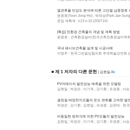
열관류율 민감도 분석에 따른 고단열 삼중창호
윤종호(Yoon Jong-Ho) ; 박재성(Park Jae-Sun
문집 계획계 : v.23 n.10 (200710)
[특집] 친환경 건축물의 개념 및 계획 방법
윤종호 - 건축환경설비(한국건축친환경설비학회지) : v
국내 패시브건축물 설계 및 시공사례
이명주 - 한국그린빌딩협의회 추계학술강연회 논문집 
■ 제 1 저자의 다른 문헌
| 김현일
PV어레이의 발전성능 예측을 위한 모델링
김현일 ; 박경은 ; 이기옥 ; 강기환 ; 유권종 ; 
결정질 태양전지모듈의 온도 변화를 고려한 발
박경은 ; 강기환 ; 김현일 ; 유권종 ; 김준태 -
비동일한 방위각에 의한 PV모듈의 발전성능
김현일 ; 박경은 ; 이기옥 ; 강기환 ; 유권종 ; 