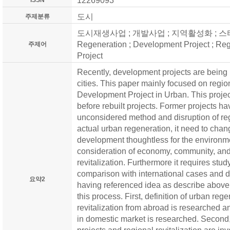
12269093
ISSN
도시
주제분류
도시재생사업 ; 개발사업 ; 지역활성화 ; 스타
Regeneration ; Development Project ; Regi
주제어
Project
Recently, development projects are being 
cities. This paper mainly focused on regio
Development Project in Urban. This project
before rebuilt projects. Former projects h
unconsidered method and disruption of r
actual urban regeneration, it need to chan
development thoughtless for the environme
consideration of economy, community, and
revitalization. Furthermore it requires st
comparison with international cases and d
요약2
having referenced idea as describe above, 
this process. First, definition of urban reg
revitalization from abroad is researched a
in domestic market is researched. Second