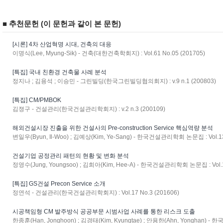
■ 추천문헌 (이 문헌과 같이 본 문헌)
[시론] 4차 산업혁명 시대, 건축의 대응
이명식(Lee, Myung-Sik) - 건축(대한건축학회지) : Vol.61 No.05 (201705)
[특집] 국내 친환경 건축물 사례 분석
정지나 ; 김용석 ; 이승민 - 그린빌딩(한국그린빌딩협의회지) : v.9 n.1 (200803)
[특집] CM/PMBOK
김졍구 - 건설관리(한국건설관리학회지) : v.2 n.3 (200109)
해외건설시장 진출을 위한 건설사의 Pre-construction Service 핵심역량 분석
변일우(Byun, Il-Woo) ; 김예상(Kim, Ye-Sang) - 한국건설관리학회 논문집 : Vol.13 
건설기업 공정관리 패턴의 현황 및 변화 분석
정영수(Jung, Youngsoo) ; 김희아(Kim, Hee-A) - 한국건설관리학회 논문집 : Vol.12
[특집] GS건설 Precon Service 소개
정연석 - 건설관리(한국건설관리학회지) : Vol.17 No.3 (201606)
시공책임형 CM 발주방식 공공부문 시범사업 사례를 통한 리스크 도출
한종훈(Han, Jonghoon) ; 김경태(Kim, Kyungtae) ; 안용한(Ahn, Yonghan) -