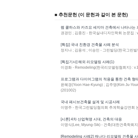
■ 추천문헌 (이 문헌과 같이 본 문헌)
렘 쿨하스와 카즈요 세지마 건축에서 나타나는
권경민 ; 김종진 - 한국실내디자인학회 논문집 : v.16 
[특집] 국내 친환경 건축물 사례 분석
정지나 ; 김용석 ; 이승민 - 그린빌딩(한국그린빌딩협의회
[특집기사] 해외 리모델링 사례(1)
이경화 - Remodeling(한국리모델링협회지) : v.1
프로그램과 다이어그램의 적용을 통한 건축 형태
윤혜경(Yoon Hae-Kyung) ; 김주영(Kim Ju-Yo
(201002)
국내 패시브건축물 설계 및 시공사례
이명주 - 한국그린빌딩협의회 추계학술강연회 논문집 
[시론] 4차 산업혁명 시대, 건축의 대응
이명식(Lee, Myung-Sik) - 건축(대한건축학회지) : 
[Remodeling 사례2] 캐나다 리모델링 건축물