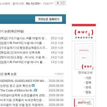
뉴스레터
|
용어사전
|
My ALOG+
|
더보기
인기 논문(최근30일)
[특집] 구조기술사는 AI를 어떻게 받아들일 것인가? - 영국구조기술사회의 AI 및 L..
25건 다운
[집중기획 Part 01] 수열 에너지를 이용한 건물 냉난방 및 데이터센터 냉각
21건 다운
[구조설계기사] 행정중심복합도시 5-1생활권 L5BL 공공주택 건설공사 모듈러 건축물 ..
18건 다운
[특집원고] 데이터센터 건축계획
16건 다운
[핫이슈] 탄소중립 · AI 시대, 수열 에너지 기술의 재조명과 고도화 방향
14건 다운
[집중기획 Part 02] 수열 에너지 활용 기술 및 수열 플랜트 적용
13건 다운
최근 등록 논문
GENERAL GUIDELINES FOR MA..
2026.08.06
논문집 원고 검토 확인표
2026.08.06
The Code of Ethics for th..
2026.08.06
대한설비공학회 논문집출판에 관한 윤리규정
2026.08.06
비주거용 건축물의 녹색건축인증 에너지 및 환경..
2026.08.06
프리필터 적용 모델 참조 적응제어에 의한 가변..
2026.08.06