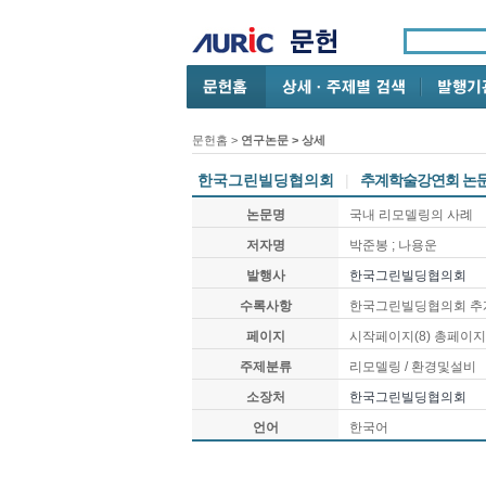
문헌홈
>
연구논문
> 상세
한국그린빌딩협의회
|
추계학술강연회 논
논문명
국내 리모델링의 사례
저자명
박준봉 ; 나용운
발행사
한국그린빌딩협의회
수록사항
한국그린빌딩협의회 추계학
페이지
시작페이지(8) 총페이지(
주제분류
리모델링 / 환경및설비
소장처
한국그린빌딩협의회
언어
한국어