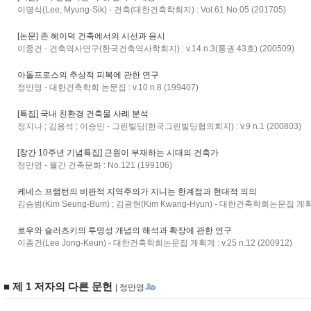
이명식(Lee, Myung-Sik) - 건축(대한건축학회지) : Vol.61 No.05 (201705)
[논문] 존 헤이덕 건축에서의 시선과 응시
이종건 - 건축역사연구(한국건축역사학회지) : v.14 n.3(통권 43호) (200509)
아돌프로스의 추상적 피복에 관한 연구
정만영 - 대한건축학회 논문집 : v.10 n.8 (199407)
[특집] 국내 친환경 건축물 사례 분석
정지나 ; 김용석 ; 이승민 - 그린빌딩(한국그린빌딩협의회지) : v.9 n.1 (200803)
[창간 10주년 기념특집] 근원이 부재하는 시대의 건축가
정만영 - 월간 건축문화 : No.121 (199106)
케네스 프램턴의 비판적 지역주의가 지니는 한계점과 현대적 의의
김승범(Kim Seung-Bum) ; 김광현(Kim Kwang-Hyun) - 대한건축학회논문집 계획계 : 
로우와 슬러츠키의 투명성 개념의 해석과 확장에 관한 연구
이종건(Lee Jong-Keun) - 대한건축학회논문집 계획계 : v.25 n.12 (200912)
■ 제 1 저자의 다른 문헌
| 정만영