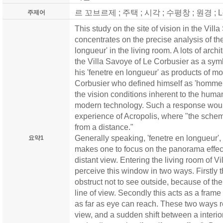
르 꼬브르제 ; 주택 ; 시각 ; 수평창 ; 원경 ; Le C
주제어
This study on the site of vision in the Vill
concentrates on the precise analysis of th
longueur' in the living room. A lots of arch
the Villa Savoye of Le Corbusier as a sym
his 'fenetre en longueur' as products of m
Corbusier who defined himself as 'homme 
the vision conditions inherent to the human 
modern technology. Such a response woul
experience of Acropolis, where "the sche
from a distance."
Generally speaking, 'fenetre en longueur', c
요약1
makes one to focus on the panorama effect 
distant view. Entering the living room of 
perceive this window in two ways. Firstly 
obstruct not to see outside, because of t
line of view. Secondly this acts as a fram
as far as eye can reach. These two ways re
view, and a sudden shift between a interior