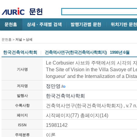
문헌홈
>
저널 > 상세
한국건축역사학회
|
건축역사연구(한국건축역사학회지)
1998년 6월
Le Corbusier 사브와 주택에서의 시각의
The Site of Vision in the Villa Savoye of L
기사명
longueur' and the Internalization of a Dist
정만영
저자명
한국건축역사학회
발행사
건축역사연구(한국건축역사학회지)
, v.7 n
수록사항
시작페이지(
77
) 총페이지(
14
)
페이지
15981142
ISSN
이론
주제분류