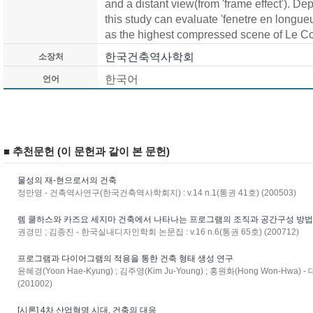
and a distant view(from 'frame effect'). D
this study can evaluate 'fenetre en longueur
as the highest compressed scene of Le Cor
한국건축역사학회
소장처
한국어
언어
■ 추천문헌 (이 문헌과 같이 본 문헌)
물성의 재-현으로서의 건축
정만영 - 건축역사연구(한국건축역사학회지) : v.14 n.1(통권 41호) (200503)
렘 쿨하스와 카즈요 세지마 건축에서 나타나는 프로그램의 조직과 공간구성 방
권경민 ; 김종진 - 한국실내디자인학회 논문집 : v.16 n.6(통권 65호) (200712)
프로그램과 다이어그램의 적용을 통한 건축 형태 생성 연구
윤혜경(Yoon Hae-Kyung) ; 김주영(Kim Ju-Young) ; 홍원화(Hong Won-Hwa)
(201002)
[시론] 4차 산업혁명 시대, 건축의 대응