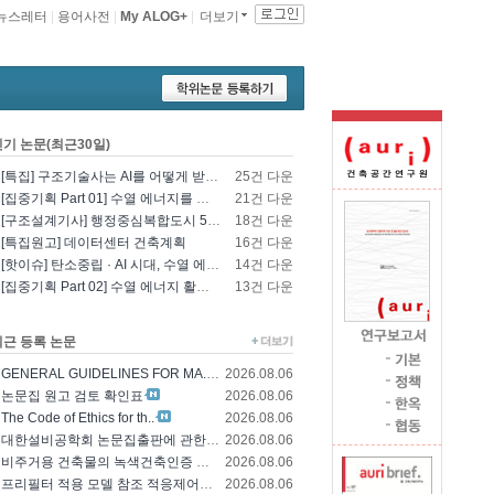
뉴스레터
|
용어사전
|
My ALOG+
|
더보기
인기 논문(최근30일)
[특집] 구조기술사는 AI를 어떻게 받아들일 것인가? - 영국구조기술사회의 AI 및 L..
25건 다운
[집중기획 Part 01] 수열 에너지를 이용한 건물 냉난방 및 데이터센터 냉각
21건 다운
[구조설계기사] 행정중심복합도시 5-1생활권 L5BL 공공주택 건설공사 모듈러 건축물 ..
18건 다운
[특집원고] 데이터센터 건축계획
16건 다운
[핫이슈] 탄소중립 · AI 시대, 수열 에너지 기술의 재조명과 고도화 방향
14건 다운
[집중기획 Part 02] 수열 에너지 활용 기술 및 수열 플랜트 적용
13건 다운
최근 등록 논문
GENERAL GUIDELINES FOR MA..
2026.08.06
논문집 원고 검토 확인표
2026.08.06
The Code of Ethics for th..
2026.08.06
대한설비공학회 논문집출판에 관한 윤리규정
2026.08.06
비주거용 건축물의 녹색건축인증 에너지 및 환경..
2026.08.06
프리필터 적용 모델 참조 적응제어에 의한 가변..
2026.08.06