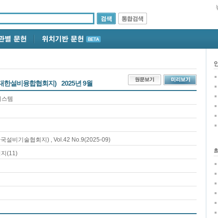
설(대한설비융합협회지)
2025년 9월
시스템
(한국설비기술협회지)
, Vol.42 No.9
(2025-09)
이지(
11
)