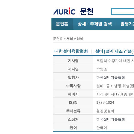
문헌홈
>
저널 > 상세
대한설비융합협회
|
설비 | 설계·제조·건
기사명
조립식 수평가대 내진 
저자명
박영조
발행사
한국설비기술협회
수록사항
설비 | 공조 냉동 위생
페이지
시작페이지(
120
) 총페
ISSN
1739-1024
주제분류
환경및설비
소장처
한국설비기술협회
언어
한국어