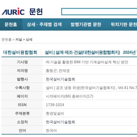
문헌홈
>
저널 > 상세
대한설비융합협회
|
설비 | 설계·제조·건설(대한설비융합협회지)
2024년
기사명
AI 기술을 활용한 BIM 기반 기계설비설계 혁신 방안
저자명
황동곤; 전재권
발행사
한국설비기술협회
수록사항
설비 | 공조 냉동 위생(한국설비기술협회지)
, Vol.41 No.
페이지
시작페이지(
86
) 총페이지(
17
)
ISSN
1739-1024
주제분류
환경및설비
소장처
한국설비기술협회
언어
한국어