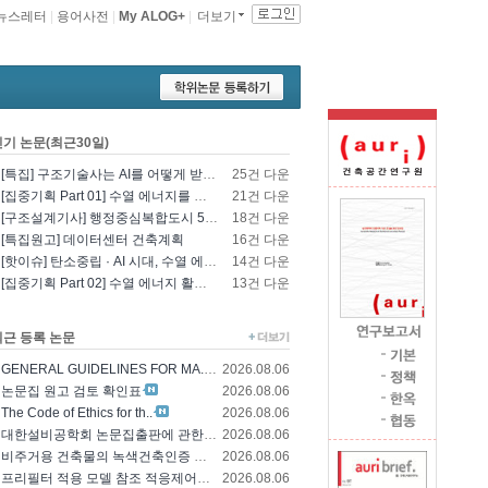
뉴스레터
|
용어사전
|
My ALOG+
|
더보기
인기 논문(최근30일)
[특집] 구조기술사는 AI를 어떻게 받아들일 것인가? - 영국구조기술사회의 AI 및 L..
25건 다운
[집중기획 Part 01] 수열 에너지를 이용한 건물 냉난방 및 데이터센터 냉각
21건 다운
[구조설계기사] 행정중심복합도시 5-1생활권 L5BL 공공주택 건설공사 모듈러 건축물 ..
18건 다운
[특집원고] 데이터센터 건축계획
16건 다운
[핫이슈] 탄소중립 · AI 시대, 수열 에너지 기술의 재조명과 고도화 방향
14건 다운
[집중기획 Part 02] 수열 에너지 활용 기술 및 수열 플랜트 적용
13건 다운
최근 등록 논문
GENERAL GUIDELINES FOR MA..
2026.08.06
논문집 원고 검토 확인표
2026.08.06
The Code of Ethics for th..
2026.08.06
대한설비공학회 논문집출판에 관한 윤리규정
2026.08.06
비주거용 건축물의 녹색건축인증 에너지 및 환경..
2026.08.06
프리필터 적용 모델 참조 적응제어에 의한 가변..
2026.08.06