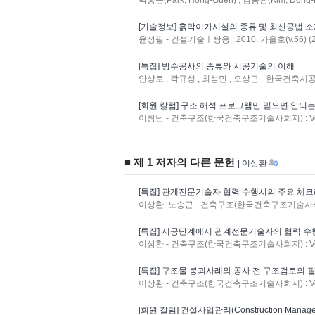
박홍근(Park, Hong-Guen) ; 김동관(Kim, Dong-
[기술정보] 흙막이가시설의 종류 및 최신공법 
윤성필 - 건설기술ㅣ쌍용 : 2010. 가을호(v.56) (2
[특집] 방수공사의 종류와 시공기술의 이해
안상로 ; 곽규성 ; 최성민 ; 오상근 - 한국건축시공학회지
[회원 칼럼] 구조 해석 프로그램만 믿으면 안되
이창남 - 건축구조(한국건축구조기술사회지) : Vol.29
■ 제 1 저자의 다른 문헌
| 이상환
[특집] 관계전문기술자 협력 수행시의 주요 체
이상환; 노송근 - 건축구조(한국건축구조기술사회지) : 
[특집] 시공단계에서 관계전문기술자의 협력 
이상환 - 건축구조(한국건축구조기술사회지) : Vol.31
[특집] 구조물 붕괴사례와 공사 전 구조검토의 
이상환 - 건축구조(한국건축구조기술사회지) : Vol.29
[회원 칼럼] 건설사업관리(Construction Manag