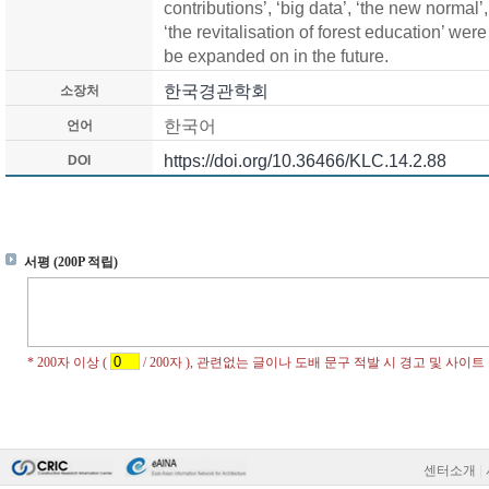
contributions’, ‘big data’, ‘the new normal
‘the revitalisation of forest education’ were
be expanded on in the future.
한국경관학회
소장처
한국어
언어
https://doi.org/10.36466/KLC.14.2.88
DOI
센터소개
|