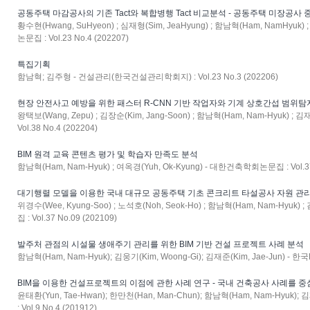
공동주택 마감공사의 기존 Tact와 복합병행 Tact 비교분석 - 공동주택 미장공사 
황수현(Hwang, SuHyeon) ; 심재형(Sim, JeaHyung) ; 함남혁(Ham, NamHyuk
논문집 : Vol.23 No.4 (202207)
특집기획
함남혁; 김주형 - 건설관리(한국건설관리학회지) : Vol.23 No.3 (202206)
현장 안전사고 예방을 위한 패스터 R-CNN 기반 작업자와 기계 상호간섭 범위탐지
왕택보(Wang, Zepu) ; 김장순(Kim, Jang-Soon) ; 함남혁(Ham, Nam-Hyuk) ;
Vol.38 No.4 (202204)
BIM 원격 교육 콘텐츠 평가 및 학습자 만족도 분석
함남혁(Ham, Nam-Hyuk) ; 여옥경(Yuh, Ok-Kyung) - 대한건축학회논문집 : Vol.37 
대기행렬 모델을 이용한 국내 대규모 공동주택 기초 콘크리트 타설공사 자원 관리
위경수(Wee, Kyung-Soo) ; 노석호(Noh, Seok-Ho) ; 함남혁(Ham, Nam-Hyuk)
집 : Vol.37 No.09 (202109)
발주처 관점의 시설물 생애주기 관리를 위한 BIM 기반 건설 프로젝트 사례 분석
함남혁(Ham, Nam-Hyuk); 김웅기(Kim, Woong-Gi); 김재준(Kim, Jae-Jun) - 한국B
BIM을 이용한 건설프로젝트의 이점에 관한 사례 연구 - 국내 건축공사 사례를 중
윤태환(Yun, Tae-Hwan); 한만천(Han, Man-Chun); 함남혁(Ham, Nam-Hyuk);
: Vol.9 No.4 (201912)