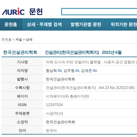
문헌홈
>
저널 > 상세
한국건설관리학회
|
건설관리(한국건설관리학회지)
2022년 6월
기사명
미래 도시의 어반 모빌리티 플랫폼 : 사용자 공간 경험의
저자명
함남혁
;
김주형
;
김재준
발행사
한국건설관리학회
수록사항
건설관리(한국건설관리학회지)
, Vol.23 No.3
(2022-06)
페이지
시작페이지(
4
) 총페이지(
6
)
ISSN
12297534
주제분류
시공(적산)
소장처
한국건설관리학회
언어
한국어