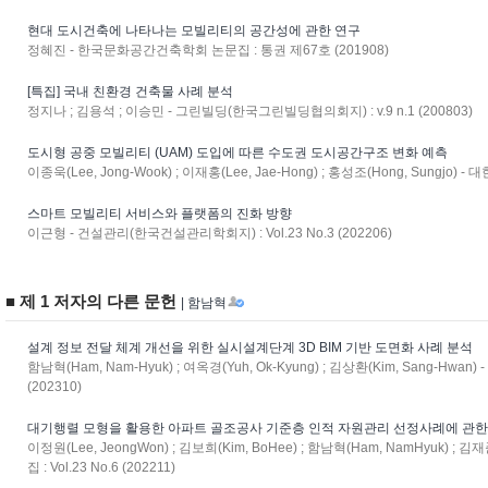
현대 도시건축에 나타나는 모빌리티의 공간성에 관한 연구
정혜진 - 한국문화공간건축학회 논문집 : 통권 제67호 (201908)
[특집] 국내 친환경 건축물 사례 분석
정지나 ; 김용석 ; 이승민 - 그린빌딩(한국그린빌딩협의회지) : v.9 n.1 (200803)
도시형 공중 모빌리티 (UAM) 도입에 따른 수도권 도시공간구조 변화 예측
이종욱(Lee, Jong-Wook) ; 이재홍(Lee, Jae-Hong) ; 홍성조(Hong, Sungjo) -
스마트 모빌리티 서비스와 플랫폼의 진화 방향
이근형 - 건설관리(한국건설관리학회지) : Vol.23 No.3 (202206)
■ 제 1 저자의 다른 문헌
| 함남혁
설계 정보 전달 체계 개선을 위한 실시설계단계 3D BIM 기반 도면화 사례 분석
함남혁(Ham, Nam-Hyuk) ; 여옥경(Yuh, Ok-Kyung) ; 김상환(Kim, Sang-Hwan)
(202310)
대기행렬 모형을 활용한 아파트 골조공사 기준층 인적 자원관리 선정사례에 관한
이정원(Lee, JeongWon) ; 김보희(Kim, BoHee) ; 함남혁(Ham, NamHyuk) ;
집 : Vol.23 No.6 (202211)